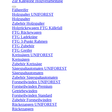
Zur Kategorie Holzverarbeitung
Fällgreifer
Holzspalter UNIFOREST
Holzspalter
Zubehör Holzspalter
Holzrückewagen FTG Källefall
FTG Rückewagen
FTG Ladekräne
FTG 3-Punkt Rahmen
FTG Zubehör
FTG Greifer
Kreissägen UNIFOREST
Kreissägen
Zubehör Kreissäge
Sägespaltautomaten UNIFOREST
Sägespaltautomaten
Zubehör Sägespaltautomaten
Forstseilwinden UNIFOREST
Forstseilwinden Premium
Getriebewinden
Forstseilwinden Standard
Zubehör Forstseilwinden
Rückezangen UNIFOREST
Rückezangen