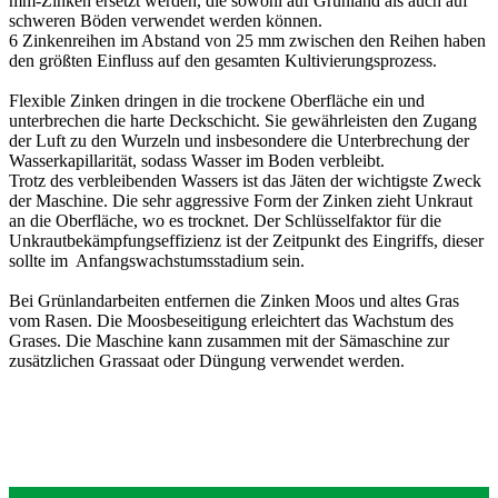
mm-Zinken ersetzt werden, die sowohl auf Grünland als auch auf
schweren Böden verwendet werden können.
6 Zinkenreihen im Abstand von 25 mm zwischen den Reihen haben
den größten Einfluss auf den gesamten Kultivierungsprozess.
Flexible Zinken dringen in die trockene Oberfläche ein und
unterbrechen die harte Deckschicht. Sie gewährleisten den Zugang
der Luft zu den Wurzeln und insbesondere die Unterbrechung der
Wasserkapillarität, sodass Wasser im Boden verbleibt.
Trotz des verbleibenden Wassers ist das Jäten der wichtigste Zweck
der Maschine. Die sehr aggressive Form der Zinken zieht Unkraut
an die Oberfläche, wo es trocknet. Der Schlüsselfaktor für die
Unkrautbekämpfungseffizienz ist der Zeitpunkt des Eingriffs, dieser
sollte im Anfangswachstumsstadium sein.
Bei Grünlandarbeiten entfernen die Zinken Moos und altes Gras
vom Rasen. Die Moosbeseitigung erleichtert das Wachstum des
Grases. Die Maschine kann zusammen mit der Sämaschine zur
zusätzlichen Grassaat oder Düngung verwendet werden.