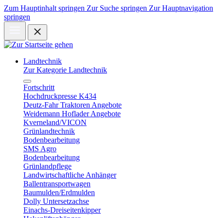
Zum Hauptinhalt springen
Zur Suche springen
Zur Hauptnavigation
springen
Landtechnik
Zur Kategorie Landtechnik
Fortschritt
Hochdruckpresse K434
Deutz-Fahr Traktoren Angebote
Weidemann Hoflader Angebote
Kverneland/VICON
Grünlandtechnik
Bodenbearbeitung
SMS Agro
Bodenbearbeitung
Grünlandpflege
Landwirtschaftliche Anhänger
Ballentransportwagen
Baumulden/Erdmulden
Dolly Untersetzachse
Einachs-Dreiseitenkipper