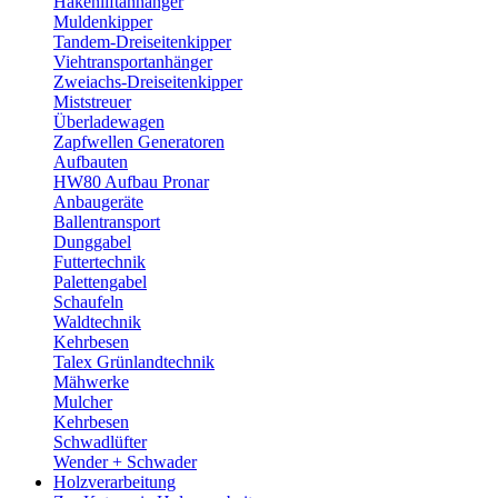
Hakenliftanhänger
Muldenkipper
Tandem-Dreiseitenkipper
Viehtransportanhänger
Zweiachs-Dreiseitenkipper
Miststreuer
Überladewagen
Zapfwellen Generatoren
Aufbauten
HW80 Aufbau Pronar
Anbaugeräte
Ballentransport
Dunggabel
Futtertechnik
Palettengabel
Schaufeln
Waldtechnik
Kehrbesen
Talex Grünlandtechnik
Mähwerke
Mulcher
Kehrbesen
Schwadlüfter
Wender + Schwader
Holzverarbeitung