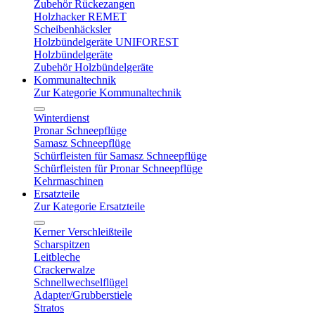
Zubehör Rückezangen
Holzhacker REMET
Scheibenhäcksler
Holzbündelgeräte UNIFOREST
Holzbündelgeräte
Zubehör Holzbündelgeräte
Kommunaltechnik
Zur Kategorie Kommunaltechnik
Winterdienst
Pronar Schneepflüge
Samasz Schneepflüge
Schürfleisten für Samasz Schneepflüge
Schürfleisten für Pronar Schneepflüge
Kehrmaschinen
Ersatzteile
Zur Kategorie Ersatzteile
Kerner Verschleißteile
Scharspitzen
Leitbleche
Crackerwalze
Schnellwechselflügel
Adapter/Grubberstiele
Stratos