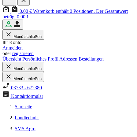
0,00 €
Warenkorb enthält 0 Positionen. Der Gesamtwert
beträgt 0,00 €.
Menü schließen
Ihr Konto
Anmelden
oder
registrieren
Übersicht
Persönliches Profil
Adressen
Bestellungen
Menü schließen
Menü schließen
03733 - 672380
Kontaktformular
Startseite
|
Landtechnik
|
SMS Agro
|