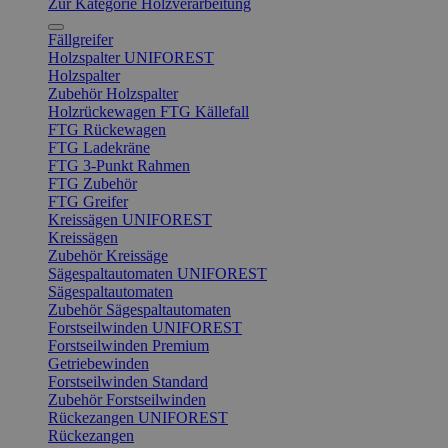
Zur Kategorie Holzverarbeitung
Fällgreifer
Holzspalter UNIFOREST
Holzspalter
Zubehör Holzspalter
Holzrückewagen FTG Källefall
FTG Rückewagen
FTG Ladekräne
FTG 3-Punkt Rahmen
FTG Zubehör
FTG Greifer
Kreissägen UNIFOREST
Kreissägen
Zubehör Kreissäge
Sägespaltautomaten UNIFOREST
Sägespaltautomaten
Zubehör Sägespaltautomaten
Forstseilwinden UNIFOREST
Forstseilwinden Premium
Getriebewinden
Forstseilwinden Standard
Zubehör Forstseilwinden
Rückezangen UNIFOREST
Rückezangen