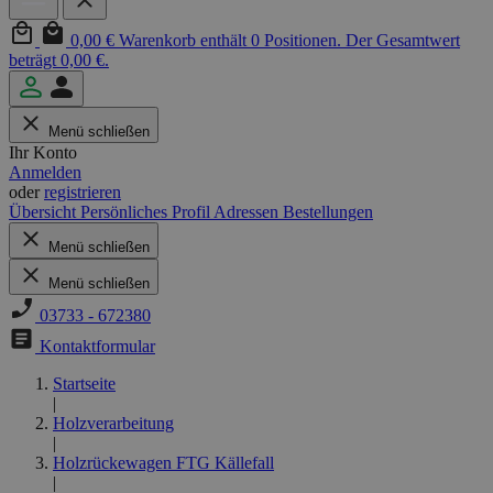
0,00 €
Warenkorb enthält 0 Positionen. Der Gesamtwert
beträgt 0,00 €.
Menü schließen
Ihr Konto
Anmelden
oder
registrieren
Übersicht
Persönliches Profil
Adressen
Bestellungen
Menü schließen
Menü schließen
03733 - 672380
Kontaktformular
Startseite
|
Holzverarbeitung
|
Holzrückewagen FTG Källefall
|