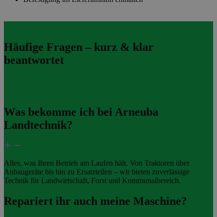
Häufige Fragen – kurz & klar
beantwortet
Was bekomme ich bei Arneuba
Landtechnik?
Alles, was Ihren Betrieb am Laufen hält. Von Traktoren über
Anbaugeräte bis hin zu Ersatzteilen – wir bieten zuverlässige
Technik für Landwirtschaft, Forst und Kommunalbereich.
Repariert ihr auch meine Maschine?