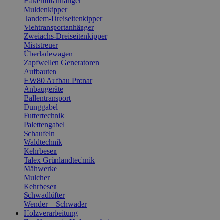
Hakenliftanhänger
Muldenkipper
Tandem-Dreiseitenkipper
Viehtransportanhänger
Zweiachs-Dreiseitenkipper
Miststreuer
Überladewagen
Zapfwellen Generatoren
Aufbauten
HW80 Aufbau Pronar
Anbaugeräte
Ballentransport
Dunggabel
Futtertechnik
Palettengabel
Schaufeln
Waldtechnik
Kehrbesen
Talex Grünlandtechnik
Mähwerke
Mulcher
Kehrbesen
Schwadlüfter
Wender + Schwader
Holzverarbeitung