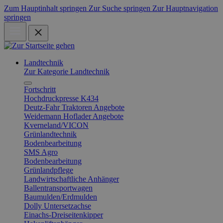
Zum Hauptinhalt springen
Zur Suche springen
Zur Hauptnavigation
springen
Landtechnik
Zur Kategorie Landtechnik
Fortschritt
Hochdruckpresse K434
Deutz-Fahr Traktoren Angebote
Weidemann Hoflader Angebote
Kverneland/VICON
Grünlandtechnik
Bodenbearbeitung
SMS Agro
Bodenbearbeitung
Grünlandpflege
Landwirtschaftliche Anhänger
Ballentransportwagen
Baumulden/Erdmulden
Dolly Untersetzachse
Einachs-Dreiseitenkipper