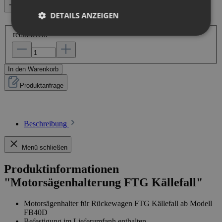
Vergleichen
DETAILS ANZEIGEN
Produkt Anzahl: Gib den gewünschten Wert ein oder benutze
die Schaltflächen um die Anzahl zu erhöhen oder zu
reduzieren.
In den Warenkorb
Produktanfrage
Beschreibung
Menü schließen
Produktinformationen
"Motorsägenhalterung FTG Källefall"
Motorsägenhalter für Rückewagen FTG Källefall ab Modell
FB40D
Befestigung im Lieferumfanh enthalten