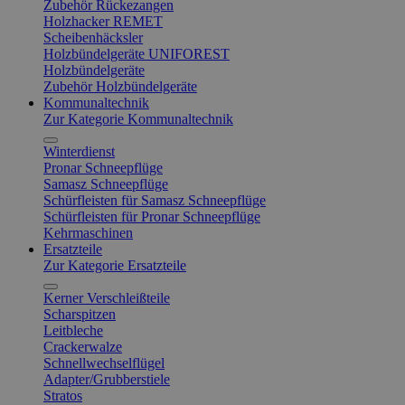
Zubehör Rückezangen
Holzhacker REMET
Scheibenhäcksler
Holzbündelgeräte UNIFOREST
Holzbündelgeräte
Zubehör Holzbündelgeräte
Kommunaltechnik
Zur Kategorie Kommunaltechnik
Winterdienst
Pronar Schneepflüge
Samasz Schneepflüge
Schürfleisten für Samasz Schneepflüge
Schürfleisten für Pronar Schneepflüge
Kehrmaschinen
Ersatzteile
Zur Kategorie Ersatzteile
Kerner Verschleißteile
Scharspitzen
Leitbleche
Crackerwalze
Schnellwechselflügel
Adapter/Grubberstiele
Stratos