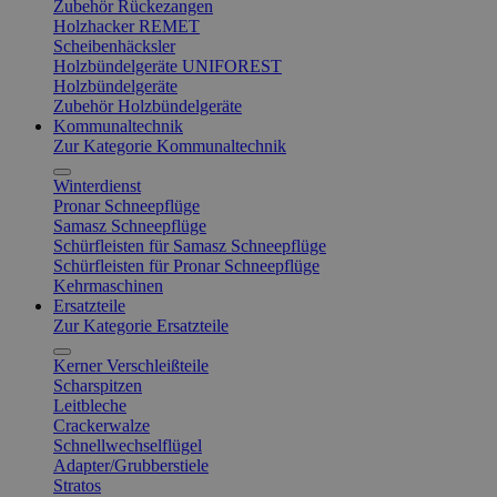
Zubehör Rückezangen
Holzhacker REMET
Scheibenhäcksler
Holzbündelgeräte UNIFOREST
Holzbündelgeräte
Zubehör Holzbündelgeräte
Kommunaltechnik
Zur Kategorie Kommunaltechnik
Winterdienst
Pronar Schneepflüge
Samasz Schneepflüge
Schürfleisten für Samasz Schneepflüge
Schürfleisten für Pronar Schneepflüge
Kehrmaschinen
Ersatzteile
Zur Kategorie Ersatzteile
Kerner Verschleißteile
Scharspitzen
Leitbleche
Crackerwalze
Schnellwechselflügel
Adapter/Grubberstiele
Stratos