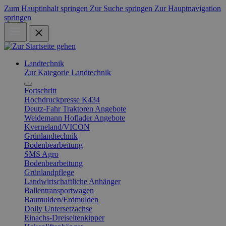
Zum Hauptinhalt springen
Zur Suche springen
Zur Hauptnavigation
springen
Landtechnik
Zur Kategorie Landtechnik
Fortschritt
Hochdruckpresse K434
Deutz-Fahr Traktoren Angebote
Weidemann Hoflader Angebote
Kverneland/VICON
Grünlandtechnik
Bodenbearbeitung
SMS Agro
Bodenbearbeitung
Grünlandpflege
Landwirtschaftliche Anhänger
Ballentransportwagen
Baumulden/Erdmulden
Dolly Untersetzachse
Einachs-Dreiseitenkipper