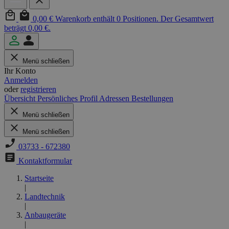
0,00 €
Warenkorb enthält 0 Positionen. Der Gesamtwert
beträgt 0,00 €.
Menü schließen
Ihr Konto
Anmelden
oder
registrieren
Übersicht
Persönliches Profil
Adressen
Bestellungen
Menü schließen
Menü schließen
03733 - 672380
Kontaktformular
Startseite
|
Landtechnik
|
Anbaugeräte
|