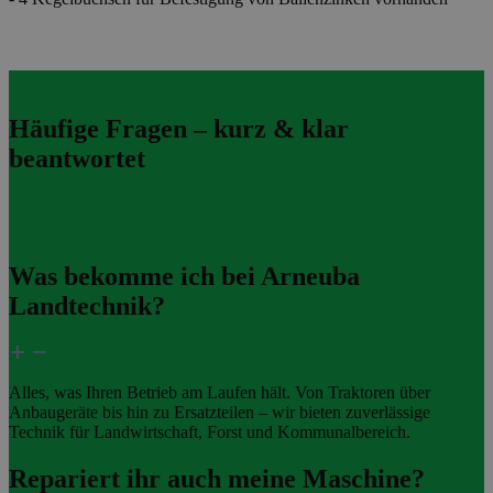
Häufige Fragen – kurz & klar
beantwortet
Was bekomme ich bei Arneuba
Landtechnik?
Alles, was Ihren Betrieb am Laufen hält. Von Traktoren über
Anbaugeräte bis hin zu Ersatzteilen – wir bieten zuverlässige
Technik für Landwirtschaft, Forst und Kommunalbereich.
Repariert ihr auch meine Maschine?