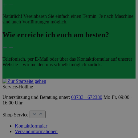
Natürlich! Vereinbaren Sie einfach einen Termin. Je nach Maschine
sind auch Vorführungen möglich.
Wie erreiche ich euch am besten?
Telefonisch, per E-Mail oder über das Kontaktformular auf unserer
Website – wir melden uns schnellstmöglich zurück.
Service-Hotline
Unterstützung und Beratung unter:
03733 - 672380
Mo-Fr, 09:00 -
16:00 Uhr
Shop Service
Kontaktformular
Versandinformationen