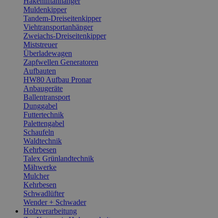
Hakenliftanhänger
Muldenkipper
Tandem-Dreiseitenkipper
Viehtransportanhänger
Zweiachs-Dreiseitenkipper
Miststreuer
Überladewagen
Zapfwellen Generatoren
Aufbauten
HW80 Aufbau Pronar
Anbaugeräte
Ballentransport
Dunggabel
Futtertechnik
Palettengabel
Schaufeln
Waldtechnik
Kehrbesen
Talex Grünlandtechnik
Mähwerke
Mulcher
Kehrbesen
Schwadlüfter
Wender + Schwader
Holzverarbeitung