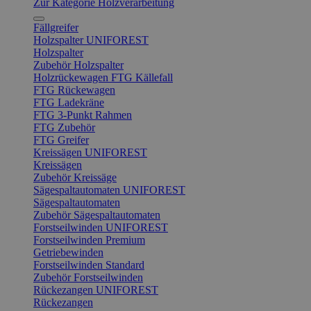
Zur Kategorie Holzverarbeitung
Fällgreifer
Holzspalter UNIFOREST
Holzspalter
Zubehör Holzspalter
Holzrückewagen FTG Källefall
FTG Rückewagen
FTG Ladekräne
FTG 3-Punkt Rahmen
FTG Zubehör
FTG Greifer
Kreissägen UNIFOREST
Kreissägen
Zubehör Kreissäge
Sägespaltautomaten UNIFOREST
Sägespaltautomaten
Zubehör Sägespaltautomaten
Forstseilwinden UNIFOREST
Forstseilwinden Premium
Getriebewinden
Forstseilwinden Standard
Zubehör Forstseilwinden
Rückezangen UNIFOREST
Rückezangen