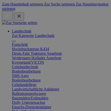
Zum Hauptinhalt springen
Zur Suche springen
Zur Hauptnavigation
springen
Landtechnik
Zur Kategorie Landtechnik
Fortschritt
Hochdruckpresse K434
Deutz-Fahr Traktoren Angebote
Weidemann Hoflader Angebote
Kverneland/VICON
Grünlandtechnik
Bodenbearbeitung
SMS Agro
Bodenbearbeitung
Grünlandpflege
Landwirtschaftliche Anhänger
Ballentransportwagen
Baumulden/Erdmulden
Dolly Untersetzachse
Einachs-Dreiseitenkipper