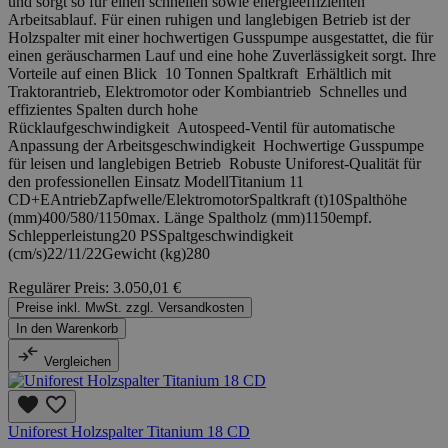
und sorgt so für einen schnellen sowie energieeffizienten
Arbeitsablauf. Für einen ruhigen und langlebigen Betrieb ist der
Holzspalter mit einer hochwertigen Gusspumpe ausgestattet, die für
einen geräuscharmen Lauf und eine hohe Zuverlässigkeit sorgt. Ihre
Vorteile auf einen Blick 10 Tonnen Spaltkraft Erhältlich mit
Traktorantrieb, Elektromotor oder Kombiantrieb Schnelles und
effizientes Spalten durch hohe
Rücklaufgeschwindigkeit Autospeed-Ventil für automatische
Anpassung der Arbeitsgeschwindigkeit Hochwertige Gusspumpe
für leisen und langlebigen Betrieb Robuste Uniforest-Qualität für
den professionellen Einsatz ModellTitanium 11
CD+EAntriebZapfwelle/ElektromotorSpaltkraft (t)10Spalthöhe
(mm)400/580/1150max. Länge Spaltholz (mm)1150empf.
Schlepperleistung20 PSSpaltgeschwindigkeit
(cm/s)22/11/22Gewicht (kg)280
Regulärer Preis:
3.050,01 €
Preise inkl. MwSt. zzgl. Versandkosten
In den Warenkorb
Vergleichen
Uniforest Holzspalter Titanium 18 CD