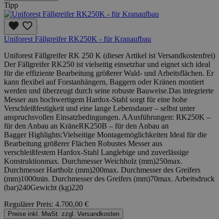
Tipp
Uniforest Fällgreifer RK250K - für Kranaufbau
Uniforest Fällgreifer RK 250 K (dieser Artikel ist Versandkostenfrei)
Der Fällgreifer RK250 ist vielseitig einsetzbar und eignet sich ideal
für die effiziente Bearbeitung größerer Wald- und Arbeitsflächen. Er
kann flexibel auf Forstanhängern, Baggern oder Kränen montiert
werden und überzeugt durch seine robuste Bauweise.Das integrierte
Messer aus hochwertigem Hardox-Stahl sorgt für eine hohe
Verschleißfestigkeit und eine lange Lebensdauer – selbst unter
anspruchsvollen Einsatzbedingungen. AAusführungen: RK250K –
für den Anbau an KräneRK250B – für den Anbau an
Bagger Highlights:Vielseitige Montagemöglichkeiten Ideal für die
Bearbeitung größerer Flächen Robustes Messer aus
verschleißfestem Hardox-Stahl Langlebige und zuverlässige
Konstruktionmax. Durchmesser Weichholz (mm)250max.
Durchmesser Hartholz (mm)200max. Durchmesser des Greifers
(mm)1000min. Durchmesser des Greifers (mm)70max. Arbeitsdruck
(bar)240Gewicht (kg)220
Regulärer Preis:
4.700,00 €
Preise inkl. MwSt. zzgl. Versandkosten