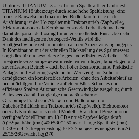
Uniforest TITANIUM 18 - 16 Tonnen SpaltkraftDer Uniforest
TITANIUM 18 überzeugt durch seine hohe Spaltleistung, eine
robuste Bauweise und maximalen Bedienkomfort. Je nach
Ausführung ist der Holzspalter mit Traktorantrieb (Zapfwelle),
Elektromotor oder als Kombinationsmodell erhältlich und bietet
damit die passende Lösung für unterschiedlichste Einsatzbereiche.
Dank des intelligenten Autospeed-Ventils wird die
Spaltgeschwindigkeit automatisch an den Arbeitsvorgang angepasst.
In Kombination mit der schnellen Rückstellung des Spaltmessers
sorgt dies für ein besonders zügiges und effizientes Arbeiten. Die
integrierte Gusspumpe gewährleistet einen ruhigen, langlebigen und
zuverlässigen Betrieb – auch bei hoher Beanspruchung. Praktische
Ablage- und Halterungssysteme für Werkzeug und Zubehör
ermöglichen ein komfortables Arbeiten, ohne den Arbeitsablauf zu
beeinträchtigen. Ihre Vorteile auf einen Blick Schnelles und
effizientes Spalten Automatische Geschwindigkeitsregelung durch
Autospeed-Ventil Langlebige und geräuscharme
Gusspumpe Praktische Ablagen und Halterungen für
Zubehör Erhältlich mit Traktorantrieb (Zapfwelle), Elektromotor
oder als Kombinationsmodell Modell TR auch mit Benzinmotor
verfügbarModellTitanium 18 CDAntriebZapfwelleSpaltkraft
(t)16Spalthöhe (mm) 400/580/1150 max. Länge Spaltholz (mm)
1150 empf. Schlepperleistung 30 PS Spaltgeschwindigkeit (cm/s)
25/15/26Gewicht (kg)370