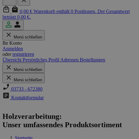
0,00 €
Warenkorb enthält 0 Positionen. Der Gesamtwert
beträgt 0,00 €.
Menü schließen
Ihr Konto
Anmelden
oder
registrieren
Übersicht
Persönliches Profil
Adressen
Bestellungen
Menü schließen
Menü schließen
03733 - 672380
Kontaktformular
Holzverarbeitung:
Unser umfassendes Produktsortiment
Startseite