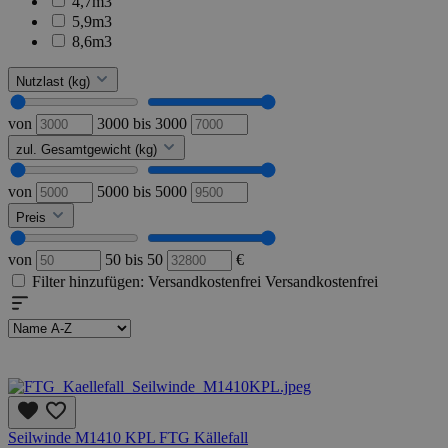
4,7m3
5,9m3
8,6m3
Nutzlast (kg)
von
3000
bis
3000
zul. Gesamtgewicht (kg)
von
5000
bis
5000
Preis
von
50
bis
50
€
Filter hinzufügen: Versandkostenfrei
Versandkostenfrei
Seilwinde M1410 KPL FTG Källefall