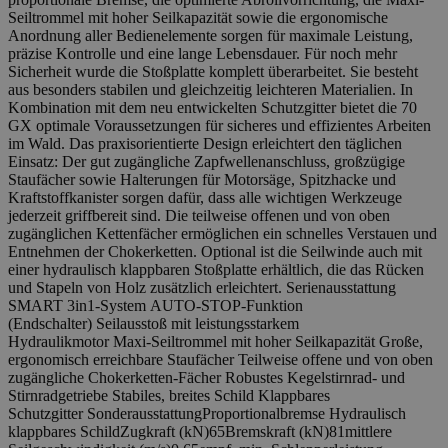
Seiltrommel mit hoher Seilkapazität sowie die ergonomische
Anordnung aller Bedienelemente sorgen für maximale Leistung,
präzise Kontrolle und eine lange Lebensdauer. Für noch mehr
Sicherheit wurde die Stoßplatte komplett überarbeitet. Sie besteht
aus besonders stabilen und gleichzeitig leichteren Materialien. In
Kombination mit dem neu entwickelten Schutzgitter bietet die 70
GX optimale Voraussetzungen für sicheres und effizientes Arbeiten
im Wald. Das praxisorientierte Design erleichtert den täglichen
Einsatz: Der gut zugängliche Zapfwellenanschluss, großzügige
Staufächer sowie Halterungen für Motorsäge, Spitzhacke und
Kraftstoffkanister sorgen dafür, dass alle wichtigen Werkzeuge
jederzeit griffbereit sind. Die teilweise offenen und von oben
zugänglichen Kettenfächer ermöglichen ein schnelles Verstauen und
Entnehmen der Chokerketten. Optional ist die Seilwinde auch mit
einer hydraulisch klappbaren Stoßplatte erhältlich, die das Rücken
und Stapeln von Holz zusätzlich erleichtert. Serienausstattung
SMART 3in1-System AUTO-STOP-Funktion
(Endschalter) Seilausstoß mit leistungsstarkem
Hydraulikmotor Maxi-Seiltrommel mit hoher Seilkapazität Große,
ergonomisch erreichbare Staufächer Teilweise offene und von oben
zugängliche Chokerketten-Fächer Robustes Kegelstirnrad- und
Stirnradgetriebe Stabiles, breites Schild Klappbares
Schutzgitter SonderausstattungProportionalbremse Hydraulisch
klappbares SchildZugkraft (kN)65Bremskraft (kN)81mittlere