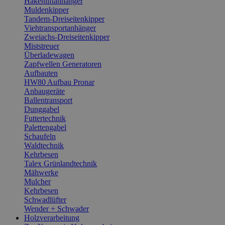
Hakenliftanhänger
Muldenkipper
Tandem-Dreiseitenkipper
Viehtransportanhänger
Zweiachs-Dreiseitenkipper
Miststreuer
Überladewagen
Zapfwellen Generatoren
Aufbauten
HW80 Aufbau Pronar
Anbaugeräte
Ballentransport
Dunggabel
Futtertechnik
Palettengabel
Schaufeln
Waldtechnik
Kehrbesen
Talex Grünlandtechnik
Mähwerke
Mulcher
Kehrbesen
Schwadlüfter
Wender + Schwader
Holzverarbeitung