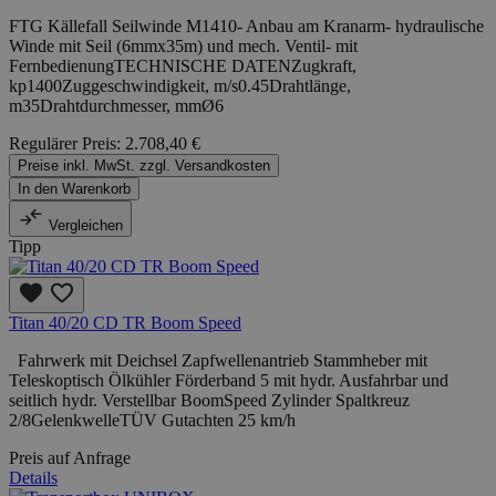
FTG Källefall Seilwinde M1410- Anbau am Kranarm- hydraulische
Winde mit Seil (6mmx35m) und mech. Ventil- mit
FernbedienungTECHNISCHE DATENZugkraft,
kp1400Zuggeschwindigkeit, m/s0.45Drahtlänge,
m35Drahtdurchmesser, mmØ6
Regulärer Preis:
2.708,40 €
Preise inkl. MwSt. zzgl. Versandkosten
In den Warenkorb
Vergleichen
Tipp
Titan 40/20 CD TR Boom Speed
Fahrwerk mit Deichsel Zapfwellenantrieb Stammheber mit
Teleskoptisch Ölkühler Förderband 5 mit hydr. Ausfahrbar und
seitlich hydr. Verstellbar BoomSpeed Zylinder Spaltkreuz
2/8GelenkwelleTÜV Gutachten 25 km/h
Preis auf Anfrage
Details