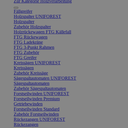
Zur Kategorie Holzverarbeitung
Fällgreifer
Holzspalter UNIFOREST
Holzspalter
Zubehör Holzspalter
Holzrückewagen FTG Källefall
FTG Rückewagen
FTG Ladekräne
FTG 3-Punkt Rahmen
FTG Zubehör
FTG Greifer
Kreissägen UNIFOREST
Kreissägen
Zubehör Kreissäge
Sägespaltautomaten UNIFOREST
Sägespaltautomaten
Zubehör Sägespaltautomaten
Forstseilwinden UNIFOREST
Forstseilwinden Premium
Getriebewinden
Forstseilwinden Standard
Zubehör Forstseilwinden
Rückezangen UNIFOREST
Rückezangen