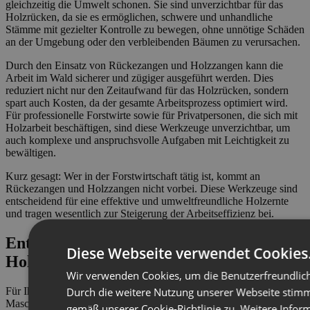
gleichzeitig die Umwelt schonen. Sie sind unverzichtbar für das
Holzrücken, da sie es ermöglichen, schwere und unhandliche
Stämme mit gezielter Kontrolle zu bewegen, ohne unnötige Schäden
an der Umgebung oder den verbleibenden Bäumen zu verursachen.
Durch den Einsatz von Rückezangen und Holzzangen kann die
Arbeit im Wald sicherer und zügiger ausgeführt werden. Dies
reduziert nicht nur den Zeitaufwand für das Holzrücken, sondern
spart auch Kosten, da der gesamte Arbeitsprozess optimiert wird.
Für professionelle Forstwirte sowie für Privatpersonen, die sich mit
Holzarbeit beschäftigen, sind diese Werkzeuge unverzichtbar, um
auch komplexe und anspruchsvolle Aufgaben mit Leichtigkeit zu
bewältigen.
Kurz gesagt: Wer in der Forstwirtschaft tätig ist, kommt an
Rückezangen und Holzzangen nicht vorbei. Diese Werkzeuge sind
entscheidend für eine effektive und umweltfreundliche Holzernte
und tragen wesentlich zur Steigerung der Arbeitseffizienz bei.
Entdecken Sie jetzt unser Angebot für die
Diese Webseite verwendet Cookies
Holzverarbeitung
Wir verwenden Cookies, um die Benutzerfreundlich
Für Ihre Anforderungen bieten wir Ihnen außerdem Produkte und
Durch die weitere Nutzung unserer Webseite stim
Maschinen wie
Sägespaltautomaten
,
Forstseilwinden
und
gemäß unserer Cookie-Richtlinie zu.
Weitere Infor