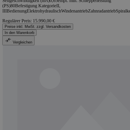
Seilgeschwindigkeit (m/s)0,65empf. min. Schlepperleistung
(PS)80Befestigung KategorieII,
IIIBedienungElektrohydraulischWindenantriebZahnradantriebSpir
Regulärer Preis:
15.990,00 €
Preise inkl. MwSt. zzgl. Versandkosten
In den Warenkorb
Vergleichen