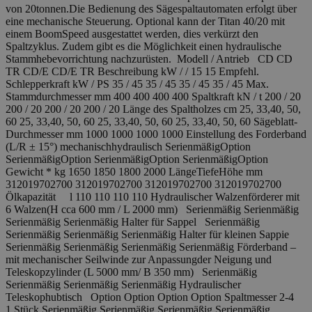
von 20tonnen.Die Bedienung des Sägespaltautomaten erfolgt über
eine mechanische Steuerung. Optional kann der Titan 40/20 mit
einem BoomSpeed ausgestattet werden, dies verkürzt den
Spaltzyklus. Zudem gibt es die Möglichkeit einen hydraulische
Stammhebevorrichtung nachzurüsten. Modell / Antrieb CD CD
TR CD/E CD/E TR Beschreibung kW / / 15 15 Empfehl.
Schlepperkraft kW / PS 35 / 45 35 / 45 35 / 45 35 / 45 Max.
Stammdurchmesser mm 400 400 400 400 Spaltkraft kN / t 200 / 20
200 / 20 200 / 20 200 / 20 Länge des Spaltholzes cm 25, 33,40, 50,
60 25, 33,40, 50, 60 25, 33,40, 50, 60 25, 33,40, 50, 60 Sägeblatt-
Durchmesser mm 1000 1000 1000 1000 Einstellung des Forderband
(L/R ± 15°) mechanischhydraulisch SerienmäßigOption
SerienmäßigOption SerienmäßigOption SerienmäßigOption
Gewicht * kg 1650 1850 1800 2000 LängeTiefeHöhe mm
312019702700 312019702700 312019702700 312019702700
Ölkapazität l 110 110 110 110 Hydraulischer Walzenförderer mit
6 Walzen(H cca 600 mm / L 2000 mm) Serienmäßig Serienmäßig
Serienmäßig Serienmäßig Halter für Sappel Serienmäßig
Serienmäßig Serienmäßig Serienmäßig Halter für kleinen Sappie
Serienmäßig Serienmäßig Serienmäßig Serienmäßig Förderband –
mit mechanischer Seilwinde zur Anpassungder Neigung und
Teleskopzylinder (L 5000 mm/ B 350 mm) Serienmäßig
Serienmäßig Serienmäßig Serienmäßig Hydraulischer
Teleskophubtisch Option Option Option Option Spaltmesser 2-4
1 Stück Serienmäßig Serienmäßig Serienmäßig Serienmäßig