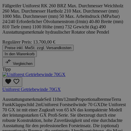
Fällgreifer Uniforest RK 260 BRZ Max. Durchmesser Weichholz
260 Max. Durchmesser Hartholz 210 Max. Durchmesser (mm)
1000 Min. Durchmesser (mm) 50 Max. Arbeitsdruck (MPa/bar)
24/240 Erforderlicher Ölvolumenstrom (l/min) 40-80 Breite (mm)
810 Tiefe (mm) 1100 Höhe (mm) 732 Gewicht (kg) 490
Ausstattungsmerkmale hydraulischer Rotator ohne Pendel
Regulärer Preis:
13.700,00 €
Preise inkl. MwSt. zzgl. Versandkosten
In den Warenkorb
Vergleichen
Tipp
Uniforest Getriebewinde 70GX
AusstattungsmerkmaleSeil 110m/12mmProportionalbremseTerra
FunkKlappschild 2mUniforest Forstseilwinde 70 GXDie Uniforest
70 GX ist mit einer Zugkraft von 65 kN das kompakteste Modell
der leistungsstarken GX Profi-Serie. Sie überzeugt durch eine
robuste Konstruktion, hohe Zuverlässigkeit und eine durchdachte
Ausstattung für den professionellen Forsteinsatz. Die (optional)
proportionale Bremse, die optimierte Abrollvorrichtung, die Maxi-