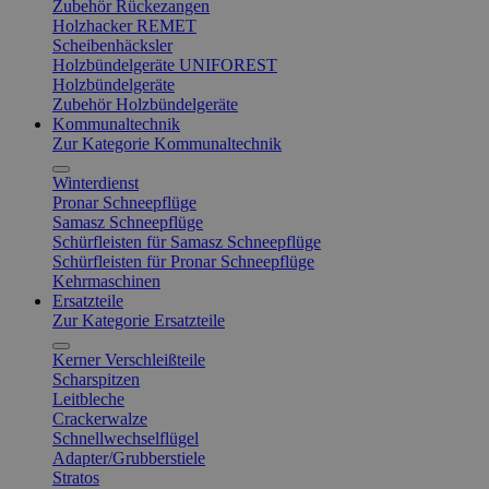
Zubehör Rückezangen
Holzhacker REMET
Scheibenhäcksler
Holzbündelgeräte UNIFOREST
Holzbündelgeräte
Zubehör Holzbündelgeräte
Kommunaltechnik
Zur Kategorie Kommunaltechnik
Winterdienst
Pronar Schneepflüge
Samasz Schneepflüge
Schürfleisten für Samasz Schneepflüge
Schürfleisten für Pronar Schneepflüge
Kehrmaschinen
Ersatzteile
Zur Kategorie Ersatzteile
Kerner Verschleißteile
Scharspitzen
Leitbleche
Crackerwalze
Schnellwechselflügel
Adapter/Grubberstiele
Stratos