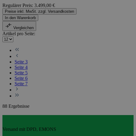
Regulärer Preis:
3.499,00 €
Preise inkl. MwSt. zzgl. Versandkosten
In den Warenkorb
Vergleichen
Artikel pro Seite:
Seite
3
Seite
4
Seite
5
Seite
6
Seite
7
88 Ergebnisse
Versand mit DPD, EMONS