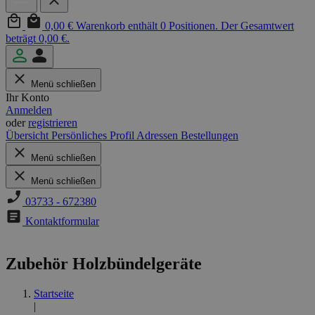
0,00 €
Warenkorb enthält 0 Positionen. Der Gesamtwert
beträgt 0,00 €.
Menü schließen
Ihr Konto
Anmelden
oder
registrieren
Übersicht
Persönliches Profil
Adressen
Bestellungen
Menü schließen
Menü schließen
03733 - 672380
Kontaktformular
Zubehör Holzbündelgeräte
Startseite
|