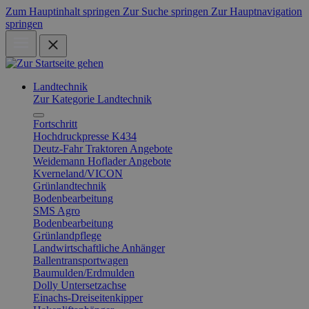
Zum Hauptinhalt springen
Zur Suche springen
Zur Hauptnavigation
springen
Landtechnik
Zur Kategorie Landtechnik
Fortschritt
Hochdruckpresse K434
Deutz-Fahr Traktoren Angebote
Weidemann Hoflader Angebote
Kverneland/VICON
Grünlandtechnik
Bodenbearbeitung
SMS Agro
Bodenbearbeitung
Grünlandpflege
Landwirtschaftliche Anhänger
Ballentransportwagen
Baumulden/Erdmulden
Dolly Untersetzachse
Einachs-Dreiseitenkipper