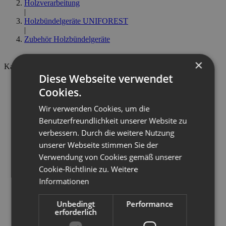
Holzverarbeitung
|
Holzbündelgeräte UNIFOREST
|
Zubehör Holzbündelgeräte
×
Kategorien
Diese Webseite verwendet
Landtechnik
Cookies.
Holzverarbeitung
Fällgreifer
Wir verwenden Cookies, um die
Holzspalter UNIFOREST
Holzrückewagen FTG Källefall
Benutzerfreundlichkeit unserer Website zu
Kreissägen UNIFOREST
verbessern. Durch die weitere Nutzung
Sägespaltautomaten UNIFOREST
unserer Webseite stimmen Sie der
Forstseilwinden UNIFOREST
Rückezangen UNIFOREST
Verwendung von Cookies gemäß unserer
Holzhacker REMET
Cookie-Richtlinie zu.
Weitere
Holzbündelgeräte UNIFOREST
Informationen
Holzbündelgeräte
Zubehör Holzbündelgeräte
Kommunaltechnik
Unbedingt
Performance
Ersatzteile
erforderlich
Aktionen