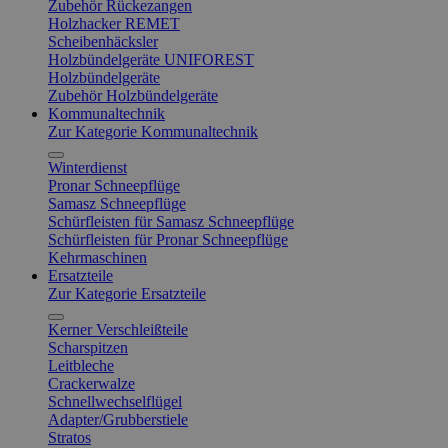
Zubehör Rückezangen
Holzhacker REMET
Scheibenhäcksler
Holzbündelgeräte UNIFOREST
Holzbündelgeräte
Zubehör Holzbündelgeräte
Kommunaltechnik
Zur Kategorie Kommunaltechnik
Winterdienst
Pronar Schneepflüge
Samasz Schneepflüge
Schürfleisten für Samasz Schneepflüge
Schürfleisten für Pronar Schneepflüge
Kehrmaschinen
Ersatzteile
Zur Kategorie Ersatzteile
Kerner Verschleißteile
Scharspitzen
Leitbleche
Crackerwalze
Schnellwechselflügel
Adapter/Grubberstiele
Stratos