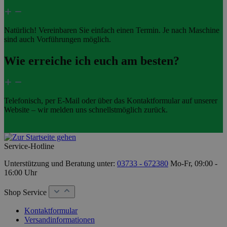
Natürlich! Vereinbaren Sie einfach einen Termin. Je nach Maschine
sind auch Vorführungen möglich.
Wie erreiche ich euch am besten?
Telefonisch, per E-Mail oder über das Kontaktformular auf unserer
Website – wir melden uns schnellstmöglich zurück.
Service-Hotline
Unterstützung und Beratung unter:
03733 - 672380
Mo-Fr, 09:00 -
16:00 Uhr
Shop Service
Kontaktformular
Versandinformationen