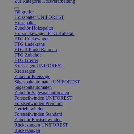
Zur Kategorie Holzverarbeitung
Fällgreifer
Holzspalter UNIFOREST
Holzspalter
Zubehör Holzspalter
Holzrückewagen FTG Källefall
FTG Rückewagen
FTG Ladekräne
FTG 3-Punkt Rahmen
FTG Zubehör
FTG Greifer
Kreissägen UNIFOREST
Kreissägen
Zubehör Kreissäge
Sägespaltautomaten UNIFOREST
Sägespaltautomaten
Zubehör Sägespaltautomaten
Forstseilwinden UNIFOREST
Forstseilwinden Premium
Getriebewinden
Forstseilwinden Standard
Zubehör Forstseilwinden
Rückezangen UNIFOREST
Rückezangen