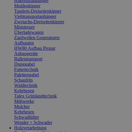
Hakenliftanhänger
Muldenkipper
Tandem-Dreiseitenkipper
Viehtransportanhänger
Zweiachs-Dreiseitenkipper
Miststreuer
Überladewagen
Zapfwellen Generatoren
Aufbauten
HW80 Aufbau Pronar
Anbaugeräte
Ballentransport
Dunggabel
Futtertechnik
Palettengabel
Schaufeln
Waldtechnik
Kehrbesen
Talex Grünlandtechnik
Mähwerke
Mulcher
Kehrbesen
Schwadlüfter
Wender + Schwader
Holzverarbeitung