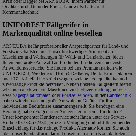
Kran oder Bagger bei ARNEUBA, Ihrem Partner für
Qualitätsprodukte in der Forst-, Landwirtschafts- und
Kommunaltechnik!
UNIFOREST Fällgreifer in
Markenqualität online bestellen
ARNEUBA ist Ihr professioneller Ansprechpartner für Land- und
Forstwirtschaftstechnik. Unser hochwertiges Sortiment an
Maschinen und Werkzeugen für Wald- und Landarbeiten bietet
Ihnen eine große Auswahl an Produkten für die verschiedensten
Anwendungsbereiche. Sie finden bei uns Premiummarken wie
UNIFOREST, Weidemann Hof- & Radlader, Deutz-Fahr Traktoren
und FGT Källefall Holzrückewagen, welche hochqualitative und
zuverlässige Produkte herstellen. Neben unseren Fällgreifern bieten
wir Ihnen auch weitere Maschinen zur
Holzverarbeitung
an, wie
etwa
Sägespaltautomaten
oder
Forstseilwinden
. In der
Landtechnik
haben wir ebenso eine große Auswahl an Geräten für Ihre
individuellen Bedürfnisse zusammengestellt. Sie benötigen eine
Beratung, haben Fragen oder Anliegen zu unseren Produkten?
Unser kompetenter Kundenservice steht Ihnen unter der Service-
Hotline 03733-672380 gerne zur Verfügung und hilft Ihnen bei der
Entscheidung für das richtige Produkt. Alternativ können Sie auch
über unser Kontaktformular mit unserem Team in Kontakt treten.