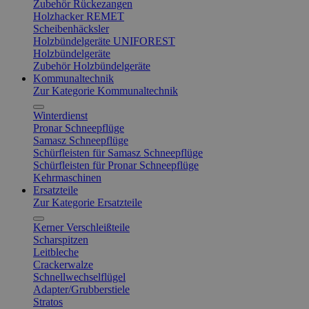
Zubehör Rückezangen
Holzhacker REMET
Scheibenhäcksler
Holzbündelgeräte UNIFOREST
Holzbündelgeräte
Zubehör Holzbündelgeräte
Kommunaltechnik
Zur Kategorie Kommunaltechnik
Winterdienst
Pronar Schneepflüge
Samasz Schneepflüge
Schürfleisten für Samasz Schneepflüge
Schürfleisten für Pronar Schneepflüge
Kehrmaschinen
Ersatzteile
Zur Kategorie Ersatzteile
Kerner Verschleißteile
Scharspitzen
Leitbleche
Crackerwalze
Schnellwechselflügel
Adapter/Grubberstiele
Stratos