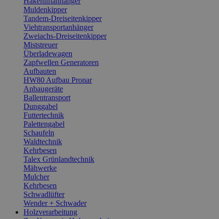
Hakenliftanhänger
Muldenkipper
Tandem-Dreiseitenkipper
Viehtransportanhänger
Zweiachs-Dreiseitenkipper
Miststreuer
Überladewagen
Zapfwellen Generatoren
Aufbauten
HW80 Aufbau Pronar
Anbaugeräte
Ballentransport
Dunggabel
Futtertechnik
Palettengabel
Schaufeln
Waldtechnik
Kehrbesen
Talex Grünlandtechnik
Mähwerke
Mulcher
Kehrbesen
Schwadlüfter
Wender + Schwader
Holzverarbeitung