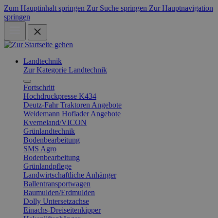
Zum Hauptinhalt springen
Zur Suche springen
Zur Hauptnavigation
springen
Landtechnik
Zur Kategorie Landtechnik
Fortschritt
Hochdruckpresse K434
Deutz-Fahr Traktoren Angebote
Weidemann Hoflader Angebote
Kverneland/VICON
Grünlandtechnik
Bodenbearbeitung
SMS Agro
Bodenbearbeitung
Grünlandpflege
Landwirtschaftliche Anhänger
Ballentransportwagen
Baumulden/Erdmulden
Dolly Untersetzachse
Einachs-Dreiseitenkipper