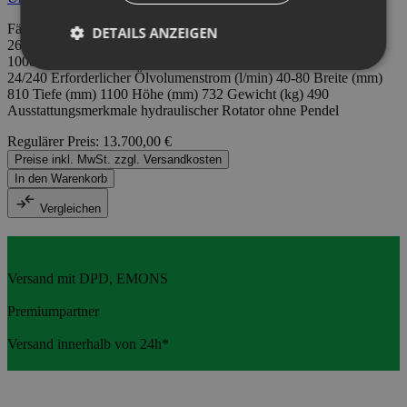
Fällgreifer Uniforest RK 260 BRZ Max. Durchmesser Weichholz
DETAILS ANZEIGEN
260 Max. Durchmesser Hartholz 210 Max. Durchmesser (mm)
1000 Min. Durchmesser (mm) 50 Max. Arbeitsdruck (MPa/bar)
24/240 Erforderlicher Ölvolumenstrom (l/min) 40-80 Breite (mm)
810 Tiefe (mm) 1100 Höhe (mm) 732 Gewicht (kg) 490
Ausstattungsmerkmale hydraulischer Rotator ohne Pendel
Regulärer Preis:
13.700,00 €
Preise inkl. MwSt. zzgl. Versandkosten
In den Warenkorb
Vergleichen
Versand mit DPD, EMONS
Premiumpartner
Versand innerhalb von 24h*