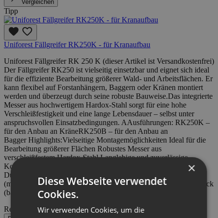
Vergleichen
Tipp
Uniforest Fällgreifer RK250K - für Kranaufbau
Uniforest Fällgreifer RK 250 K (dieser Artikel ist Versandkostenfrei)
Der Fällgreifer RK250 ist vielseitig einsetzbar und eignet sich ideal
für die effiziente Bearbeitung größerer Wald- und Arbeitsflächen. Er
kann flexibel auf Forstanhängern, Baggern oder Kränen montiert
werden und überzeugt durch seine robuste Bauweise.Das integrierte
Messer aus hochwertigem Hardox-Stahl sorgt für eine hohe
Verschleißfestigkeit und eine lange Lebensdauer – selbst unter
anspruchsvollen Einsatzbedingungen. AAusführungen: RK250K –
für den Anbau an KräneRK250B – für den Anbau an
Bagger Highlights:Vielseitige Montagemöglichkeiten Ideal für die
Bearbeitung größerer Flächen Robustes Messer aus
verschleißfestem Hardox-Stahl Langlebige und zuverlässige
×
Konstruktionmax. Durchmesser Weichholz (mm)250max.
Durchmesser Hartholz (mm)200max. Durchmesser des Greifers
Diese Webseite verwendet
(mm)1000min. Durchmesser des Greifers (mm)70max. Arbeitsdruck
Cookies.
(bar)240Gewicht (kg)220
Regulärer Preis:
4.700,00 €
Wir verwenden Cookies, um die