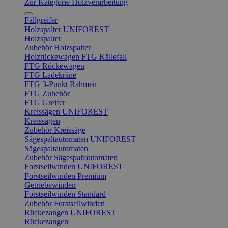
Zur Kategorie Holzverarbeitung
Fällgreifer
Holzspalter UNIFOREST
Holzspalter
Zubehör Holzspalter
Holzrückewagen FTG Källefall
FTG Rückewagen
FTG Ladekräne
FTG 3-Punkt Rahmen
FTG Zubehör
FTG Greifer
Kreissägen UNIFOREST
Kreissägen
Zubehör Kreissäge
Sägespaltautomaten UNIFOREST
Sägespaltautomaten
Zubehör Sägespaltautomaten
Forstseilwinden UNIFOREST
Forstseilwinden Premium
Getriebewinden
Forstseilwinden Standard
Zubehör Forstseilwinden
Rückezangen UNIFOREST
Rückezangen