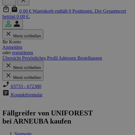
0,00 €
Warenkorb enthält 0 Positionen. Der Gesamtwert
beträgt 0,00 €.
Menü schließen
Ihr Konto
Anmelden
oder
registrieren
Übersicht
Persönliches Profil
Adressen
Bestellungen
Menü schließen
Menü schließen
03733 - 672380
Kontaktformular
Fällgreifer von UNIFOREST
bei ARNEUBA kaufen
Startseite