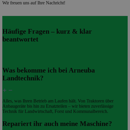
Wir freuen uns auf Ihre Nachricht!
Häufige Fragen – kurz & klar
beantwortet
Was bekomme ich bei Arneuba
Landtechnik?
Alles, was Ihren Betrieb am Laufen hält. Von Traktoren über
Anbaugeräte bis hin zu Ersatzteilen – wir bieten zuverlässige
Technik für Landwirtschaft, Forst und Kommunalbereich.
Repariert ihr auch meine Maschine?