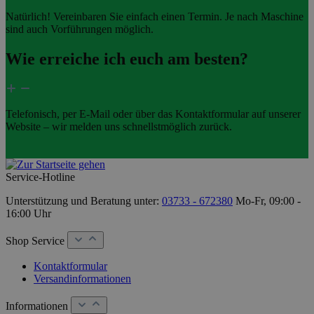
Natürlich! Vereinbaren Sie einfach einen Termin. Je nach Maschine
sind auch Vorführungen möglich.
Wie erreiche ich euch am besten?
Telefonisch, per E-Mail oder über das Kontaktformular auf unserer
Website – wir melden uns schnellstmöglich zurück.
Service-Hotline
Unterstützung und Beratung unter:
03733 - 672380
Mo-Fr, 09:00 -
16:00 Uhr
Shop Service
Kontaktformular
Versandinformationen
Informationen