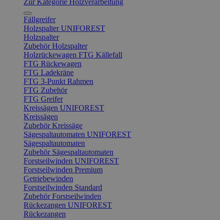
Zur Kategorie Holzverarbeitung
Fällgreifer
Holzspalter UNIFOREST
Holzspalter
Zubehör Holzspalter
Holzrückewagen FTG Källefall
FTG Rückewagen
FTG Ladekräne
FTG 3-Punkt Rahmen
FTG Zubehör
FTG Greifer
Kreissägen UNIFOREST
Kreissägen
Zubehör Kreissäge
Sägespaltautomaten UNIFOREST
Sägespaltautomaten
Zubehör Sägespaltautomaten
Forstseilwinden UNIFOREST
Forstseilwinden Premium
Getriebewinden
Forstseilwinden Standard
Zubehör Forstseilwinden
Rückezangen UNIFOREST
Rückezangen