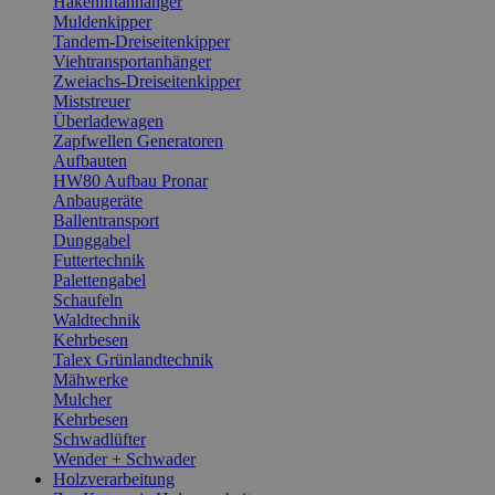
Hakenliftanhänger
Muldenkipper
Tandem-Dreiseitenkipper
Viehtransportanhänger
Zweiachs-Dreiseitenkipper
Miststreuer
Überladewagen
Zapfwellen Generatoren
Aufbauten
HW80 Aufbau Pronar
Anbaugeräte
Ballentransport
Dunggabel
Futtertechnik
Palettengabel
Schaufeln
Waldtechnik
Kehrbesen
Talex Grünlandtechnik
Mähwerke
Mulcher
Kehrbesen
Schwadlüfter
Wender + Schwader
Holzverarbeitung