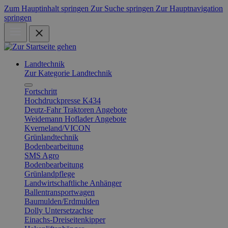
Zum Hauptinhalt springen
Zur Suche springen
Zur Hauptnavigation
springen
Landtechnik
Zur Kategorie Landtechnik
Fortschritt
Hochdruckpresse K434
Deutz-Fahr Traktoren Angebote
Weidemann Hoflader Angebote
Kverneland/VICON
Grünlandtechnik
Bodenbearbeitung
SMS Agro
Bodenbearbeitung
Grünlandpflege
Landwirtschaftliche Anhänger
Ballentransportwagen
Baumulden/Erdmulden
Dolly Untersetzachse
Einachs-Dreiseitenkipper