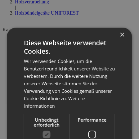
Holzverarbeitung
|
Holzbündelgeräte UNIFOREST
Kategorien
×
Landtechnik
Diese Webseite verwendet
Holzverarbeitung
Cookies.
Fällgreifer
Holzspalter UNIFOREST
Wir verwenden Cookies, um die
Holzrückewagen FTG Källefall
Kreissägen UNIFOREST
Benutzerfreundlichkeit unserer Website zu
Sägespaltautomaten UNIFOREST
verbessern. Durch die weitere Nutzung
Forstseilwinden UNIFOREST
unserer Webseite stimmen Sie der
Rückezangen UNIFOREST
Holzhacker REMET
Verwendung von Cookies gemäß unserer
Holzbündelgeräte UNIFOREST
Cookie-Richtlinie zu.
Weitere
Holzbündelgeräte
Informationen
Zubehör Holzbündelgeräte
Kommunaltechnik
Ersatzteile
Unbedingt
Performance
Aktionen
erforderlich