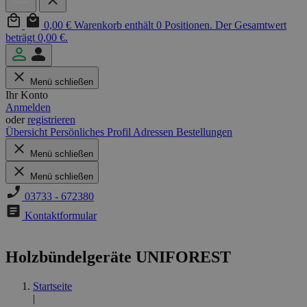
0,00 €
Warenkorb enthält 0 Positionen. Der Gesamtwert
beträgt 0,00 €.
Menü schließen
Ihr Konto
Anmelden
oder
registrieren
Übersicht
Persönliches Profil
Adressen
Bestellungen
Menü schließen
Menü schließen
03733 - 672380
Kontaktformular
Holzbündelgeräte UNIFOREST
Startseite
|