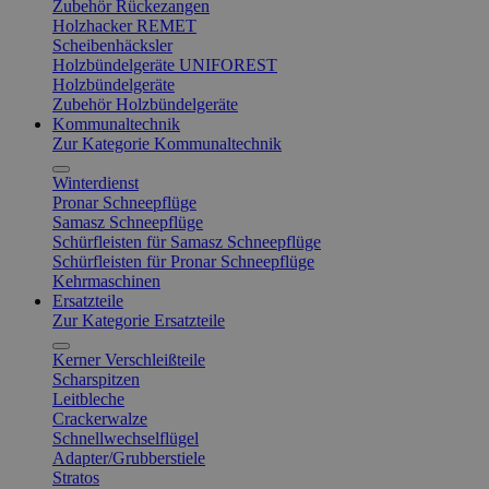
Zubehör Rückezangen
Holzhacker REMET
Scheibenhäcksler
Holzbündelgeräte UNIFOREST
Holzbündelgeräte
Zubehör Holzbündelgeräte
Kommunaltechnik
Zur Kategorie Kommunaltechnik
Winterdienst
Pronar Schneepflüge
Samasz Schneepflüge
Schürfleisten für Samasz Schneepflüge
Schürfleisten für Pronar Schneepflüge
Kehrmaschinen
Ersatzteile
Zur Kategorie Ersatzteile
Kerner Verschleißteile
Scharspitzen
Leitbleche
Crackerwalze
Schnellwechselflügel
Adapter/Grubberstiele
Stratos