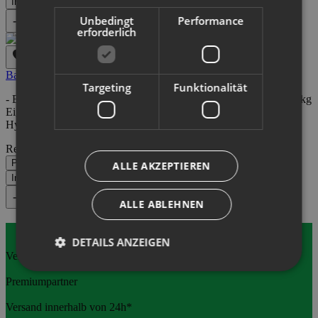
In den Warenkorb
Unbedingt
Performance
Vergleichen
erforderlich
Ballenzange Zylinder
Targeting
Funktionalität
- Euroaufnahme - Ballengröße 0,9-1,8m - 1000 kg Nutzlast - 185 kg
Eigengewicht - Rohrrahmen aus 63 x 3mm Stahl - 1
Hydraulikzylinder zu öffnen und schließen
Regulärer Preis:
1.189,00 €
Preise inkl. MwSt. zzgl. Versandkosten
ALLE AKZEPTIEREN
In den Warenkorb
Vergleichen
ALLE ABLEHNEN
DETAILS ANZEIGEN
Versand mit DPD, EMONS
Premiumpartner
Versand innerhalb von 24h*