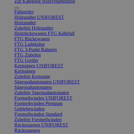
Zur Kategorie Holzverarbeitung
Fällgreifer
Holzspalter UNIFOREST
Holzspalter
Zubehör Holzspalter
Holzrückewagen FTG Källefall
FTG Rückewagen
FTG Ladekräne
FTG 3-Punkt Rahmen
FTG Zubehör
FTG Greifer
Kreissägen UNIFOREST
Kreissägen
Zubehör Kreissäge
Sägespaltautomaten UNIFOREST
Sägespaltautomaten
Zubehör Sägespaltautomaten
Forstseilwinden UNIFOREST
Forstseilwinden Premium
Getriebewinden
Forstseilwinden Standard
Zubehör Forstseilwinden
Rückezangen UNIFOREST
Rückezangen