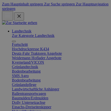
Zum Hauptinhalt springen
Zur Suche springen
Zur Hauptnavigation
springen
Landtechnik
Zur Kategorie Landtechnik
Fortschritt
Hochdruckpresse K434
Deutz-Fahr Traktoren Angebote
Weidemann Hoflader Angebote
Kverneland/VICON
Grünlandtechnik
Bodenbearbeitung
SMS Agro
Bodenbearbeitung
Grünlandpflege
Landwirtschaftliche Anhänger
Ballentransportwagen
Baumulden/Erdmulden
Dolly Untersetzachse
Einachs-Dreiseitenkipper