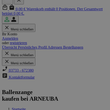
0,00 €
Warenkorb enthält 0 Positionen. Der Gesamtwert
beträgt 0,00 €.
Menü schließen
Ihr Konto
Anmelden
oder
registrieren
Übersicht
Persönliches Profil
Adressen
Bestellungen
Menü schließen
Menü schließen
03733 - 672380
Kontaktformular
Ballenzange
kaufen bei ARNEUBA
Startseite