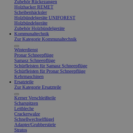
Zubehör Rückezangen
Holzhacker REMET
Scheibenhäcksler
Holzbündelgeräte UNIFOREST
Holzbündelgeräte
Zubehör Holzbündelgeräte
Kommunaltechnik
Zur Kategorie Kommunaltechnik
Winterdienst
Pronar Schneepflüge
Samasz Schneepflüge
Schürfleisten für Samasz Schneepflüge
Schürfleisten für Pronar Schneepflüge
Kehrmaschinen
Ersatzteile
Zur Kategorie Ersatzteile
Kerner Verschleißteile
Scharspitzen
Leitbleche
Crackerwalze
Schnellwechselflügel
Adapter/Grubberstiele
Stratos