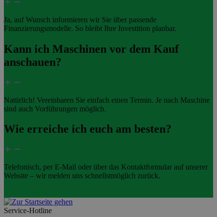
Ja, auf Wunsch informieren wir Sie über passende
Finanzierungsmodelle. So bleibt Ihre Investition planbar.
Kann ich Maschinen vor dem Kauf
anschauen?
Natürlich! Vereinbaren Sie einfach einen Termin. Je nach Maschine
sind auch Vorführungen möglich.
Wie erreiche ich euch am besten?
Telefonisch, per E-Mail oder über das Kontaktformular auf unserer
Website – wir melden uns schnellstmöglich zurück.
Service-Hotline