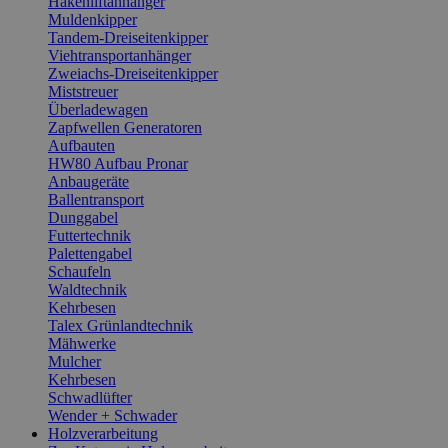
Hakenliftanhänger
Muldenkipper
Tandem-Dreiseitenkipper
Viehtransportanhänger
Zweiachs-Dreiseitenkipper
Miststreuer
Überladewagen
Zapfwellen Generatoren
Aufbauten
HW80 Aufbau Pronar
Anbaugeräte
Ballentransport
Dunggabel
Futtertechnik
Palettengabel
Schaufeln
Waldtechnik
Kehrbesen
Talex Grünlandtechnik
Mähwerke
Mulcher
Kehrbesen
Schwadlüfter
Wender + Schwader
Holzverarbeitung