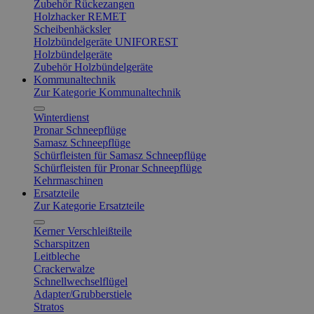
Zubehör Rückezangen
Holzhacker REMET
Scheibenhäcksler
Holzbündelgeräte UNIFOREST
Holzbündelgeräte
Zubehör Holzbündelgeräte
Kommunaltechnik
Zur Kategorie Kommunaltechnik
Winterdienst
Pronar Schneepflüge
Samasz Schneepflüge
Schürfleisten für Samasz Schneepflüge
Schürfleisten für Pronar Schneepflüge
Kehrmaschinen
Ersatzteile
Zur Kategorie Ersatzteile
Kerner Verschleißteile
Scharspitzen
Leitbleche
Crackerwalze
Schnellwechselflügel
Adapter/Grubberstiele
Stratos