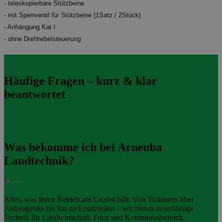
- teleskopierbare
Stützbeine
- mit Sperrventil für Stützbeine (1Satz / 2Stück)
- Anhängung Kat I
- ohne Drehhebelsteuerung
Häufige Fragen – kurz & klar
beantwortet
Was bekomme ich bei Arneuba
Landtechnik?
Alles, was Ihren Betrieb am Laufen hält. Von Traktoren über
Anbaugeräte bis hin zu Ersatzteilen – wir bieten zuverlässige
Technik für Landwirtschaft, Forst und Kommunalbereich.