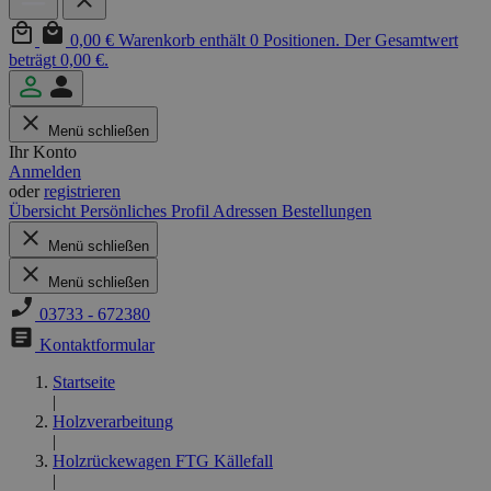
0,00 €
Warenkorb enthält 0 Positionen. Der Gesamtwert
beträgt 0,00 €.
Menü schließen
Ihr Konto
Anmelden
oder
registrieren
Übersicht
Persönliches Profil
Adressen
Bestellungen
Menü schließen
Menü schließen
03733 - 672380
Kontaktformular
Startseite
|
Holzverarbeitung
|
Holzrückewagen FTG Källefall
|