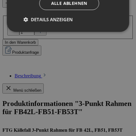
ALLE ABLEHNEN
Vergleichen
Produkt Anzahl: Gib den gewünschten Wert ein oder benutze
die Schaltflächen um die Anzahl zu erhöhen oder zu
DETAILS ANZEIGEN
reduzieren.
In den Warenkorb
Produktanfrage
Beschreibung
Menü schließen
Produktinformationen "3-Punkt Rahmen
für FB42L-FB51-FB53T"
FTG Källefall 3-Punkt Rahmen für FB 42L, FB51, FB53T