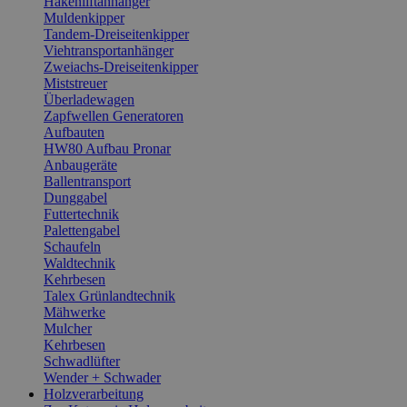
Hakenliftanhänger
Muldenkipper
Tandem-Dreiseitenkipper
Viehtransportanhänger
Zweiachs-Dreiseitenkipper
Miststreuer
Überladewagen
Zapfwellen Generatoren
Aufbauten
HW80 Aufbau Pronar
Anbaugeräte
Ballentransport
Dunggabel
Futtertechnik
Palettengabel
Schaufeln
Waldtechnik
Kehrbesen
Talex Grünlandtechnik
Mähwerke
Mulcher
Kehrbesen
Schwadlüfter
Wender + Schwader
Holzverarbeitung