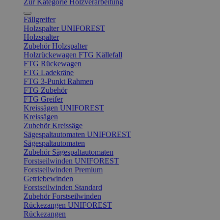
Zur Kategorie Holzverarbeitung
Fällgreifer
Holzspalter UNIFOREST
Holzspalter
Zubehör Holzspalter
Holzrückewagen FTG Källefall
FTG Rückewagen
FTG Ladekräne
FTG 3-Punkt Rahmen
FTG Zubehör
FTG Greifer
Kreissägen UNIFOREST
Kreissägen
Zubehör Kreissäge
Sägespaltautomaten UNIFOREST
Sägespaltautomaten
Zubehör Sägespaltautomaten
Forstseilwinden UNIFOREST
Forstseilwinden Premium
Getriebewinden
Forstseilwinden Standard
Zubehör Forstseilwinden
Rückezangen UNIFOREST
Rückezangen