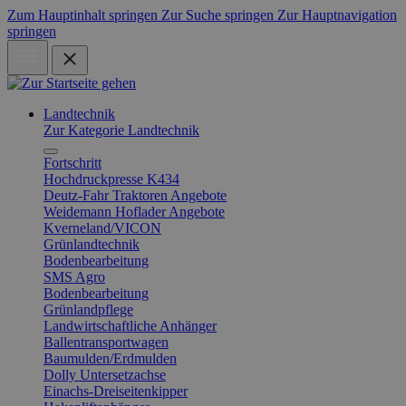
Zum Hauptinhalt springen
Zur Suche springen
Zur Hauptnavigation
springen
Landtechnik
Zur Kategorie Landtechnik
Fortschritt
Hochdruckpresse K434
Deutz-Fahr Traktoren Angebote
Weidemann Hoflader Angebote
Kverneland/VICON
Grünlandtechnik
Bodenbearbeitung
SMS Agro
Bodenbearbeitung
Grünlandpflege
Landwirtschaftliche Anhänger
Ballentransportwagen
Baumulden/Erdmulden
Dolly Untersetzachse
Einachs-Dreiseitenkipper