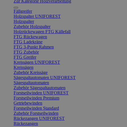
Zur Kategorie Holzverarbeitung
Fällgreifer
Holzspalter UNIFOREST
Holzspalter
Zubehör Holzspalter
Holzrückewagen FTG Källefall
FTG Rückewagen
FTG Ladekräne
FTG 3-Punkt Rahmen
FTG Zubehör
FTG Greifer
Kreissägen UNIFOREST
Kreissägen
Zubehör Kreissäge
Sägespaltautomaten UNIFOREST
Sägespaltautomaten
Zubehör Sägespaltautomaten
Forstseilwinden UNIFOREST
Forstseilwinden Premium
Getriebewinden
Forstseilwinden Standard
Zubehör Forstseilwinden
Rückezangen UNIFOREST
Rückezangen