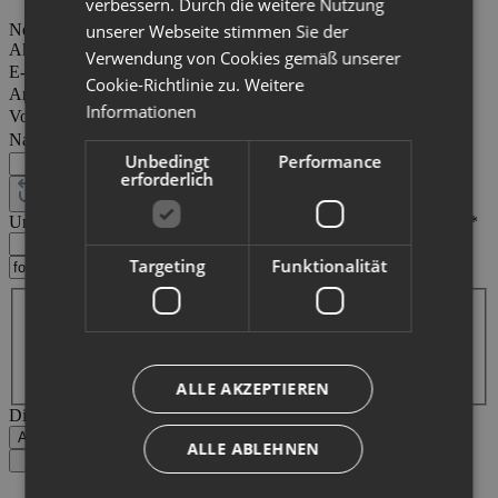
verbessern. Durch die weitere Nutzung
unserer Webseite stimmen Sie der
Newsletter abonnieren
Aktion
*
Verwendung von Cookies gemäß unserer
E-Mail-Adresse
*
Cookie-Richtlinie zu.
Weitere
Anrede
Informationen
Vorname
Nachname
Unbedingt
Performance
erforderlich
Um weiterzugehen, geben Sie die oben abgebildeten Zeichen ein
*
Targeting
Funktionalität
Datenschutz
Ich habe die
zur Kenntnis
Datenschutzbestimmungen
genommen und die
gelesen und bin mit ihnen
AGB
einverstanden.
ALLE AKZEPTIEREN
Die mit einem Stern (*) markierten Felder sind Pflichtfelder.
Abonnieren
ALLE ABLEHNEN