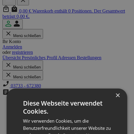
0,00 €
Warenkorb enthält 0 Positionen. Der Gesamtwert
beträgt 0,00 €.
Menü schließen
Ihr Konto
Anmelden
oder
registrieren
Übersicht
Persönliches Profil
Adressen
Bestellungen
Menü schließen
Menü schließen
03733 - 672380
×
Kontaktformular
Diese Webseite verwendet
Startseite
Cookies.
|
Informationen
Wir verwenden Cookies, um die
|
Newsletter
Benutzerfreundlichkeit unserer Website zu