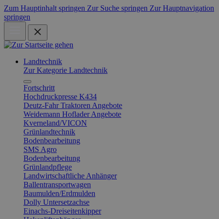
Zum Hauptinhalt springen
Zur Suche springen
Zur Hauptnavigation
springen
Landtechnik
Zur Kategorie Landtechnik
Fortschritt
Hochdruckpresse K434
Deutz-Fahr Traktoren Angebote
Weidemann Hoflader Angebote
Kverneland/VICON
Grünlandtechnik
Bodenbearbeitung
SMS Agro
Bodenbearbeitung
Grünlandpflege
Landwirtschaftliche Anhänger
Ballentransportwagen
Baumulden/Erdmulden
Dolly Untersetzachse
Einachs-Dreiseitenkipper