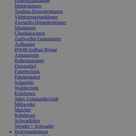
Hakenliftanhänger
Muldenkipper
Tandem-Dreiseitenkipper
Viehtransportanhänger
Zweiachs-Dreiseitenkipper
Miststreuer
Überladewagen
Zapfwellen Generatoren
Aufbauten
HW80 Aufbau Pronar
Anbaugeräte
Ballentransport
Dunggabel
Futtertechnik
Palettengabel
Schaufeln
Waldtechnik
Kehrbesen
Talex Grünlandtechnik
Mähwerke
Mulcher
Kehrbesen
Schwadlüfter
Wender + Schwader
Holzverarbeitung