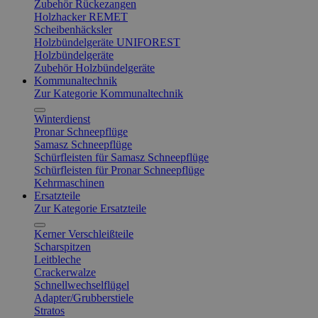
Zubehör Rückezangen
Holzhacker REMET
Scheibenhäcksler
Holzbündelgeräte UNIFOREST
Holzbündelgeräte
Zubehör Holzbündelgeräte
Kommunaltechnik
Zur Kategorie Kommunaltechnik
Winterdienst
Pronar Schneepflüge
Samasz Schneepflüge
Schürfleisten für Samasz Schneepflüge
Schürfleisten für Pronar Schneepflüge
Kehrmaschinen
Ersatzteile
Zur Kategorie Ersatzteile
Kerner Verschleißteile
Scharspitzen
Leitbleche
Crackerwalze
Schnellwechselflügel
Adapter/Grubberstiele
Stratos