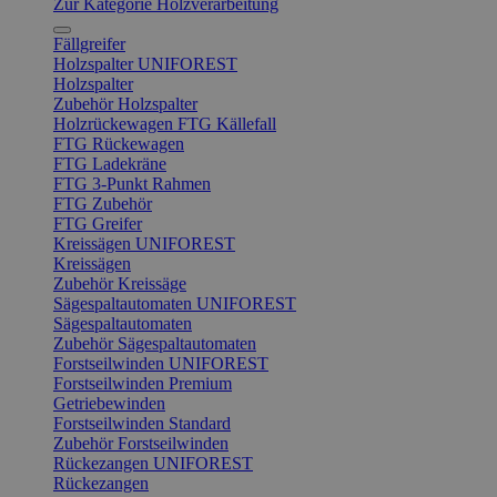
Zur Kategorie Holzverarbeitung
Fällgreifer
Holzspalter UNIFOREST
Holzspalter
Zubehör Holzspalter
Holzrückewagen FTG Källefall
FTG Rückewagen
FTG Ladekräne
FTG 3-Punkt Rahmen
FTG Zubehör
FTG Greifer
Kreissägen UNIFOREST
Kreissägen
Zubehör Kreissäge
Sägespaltautomaten UNIFOREST
Sägespaltautomaten
Zubehör Sägespaltautomaten
Forstseilwinden UNIFOREST
Forstseilwinden Premium
Getriebewinden
Forstseilwinden Standard
Zubehör Forstseilwinden
Rückezangen UNIFOREST
Rückezangen