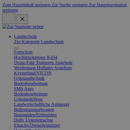
Zum Hauptinhalt springen
Zur Suche springen
Zur Hauptnavigation
springen
Landtechnik
Zur Kategorie Landtechnik
Fortschritt
Hochdruckpresse K434
Deutz-Fahr Traktoren Angebote
Weidemann Hoflader Angebote
Kverneland/VICON
Grünlandtechnik
Bodenbearbeitung
SMS Agro
Bodenbearbeitung
Grünlandpflege
Landwirtschaftliche Anhänger
Ballentransportwagen
Baumulden/Erdmulden
Dolly Untersetzachse
Einachs-Dreiseitenkipper