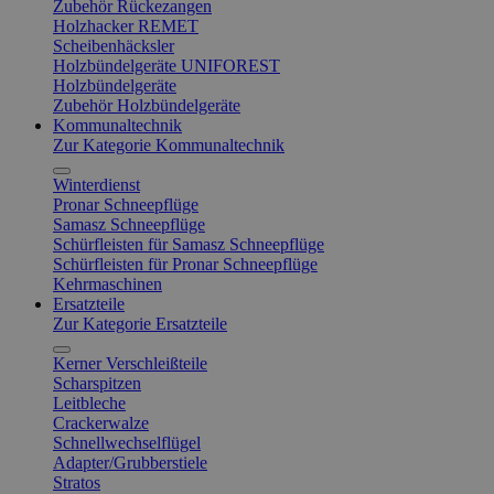
Zubehör Rückezangen
Holzhacker REMET
Scheibenhäcksler
Holzbündelgeräte UNIFOREST
Holzbündelgeräte
Zubehör Holzbündelgeräte
Kommunaltechnik
Zur Kategorie Kommunaltechnik
Winterdienst
Pronar Schneepflüge
Samasz Schneepflüge
Schürfleisten für Samasz Schneepflüge
Schürfleisten für Pronar Schneepflüge
Kehrmaschinen
Ersatzteile
Zur Kategorie Ersatzteile
Kerner Verschleißteile
Scharspitzen
Leitbleche
Crackerwalze
Schnellwechselflügel
Adapter/Grubberstiele
Stratos