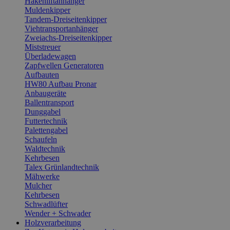
Hakenliftanhänger
Muldenkipper
Tandem-Dreiseitenkipper
Viehtransportanhänger
Zweiachs-Dreiseitenkipper
Miststreuer
Überladewagen
Zapfwellen Generatoren
Aufbauten
HW80 Aufbau Pronar
Anbaugeräte
Ballentransport
Dunggabel
Futtertechnik
Palettengabel
Schaufeln
Waldtechnik
Kehrbesen
Talex Grünlandtechnik
Mähwerke
Mulcher
Kehrbesen
Schwadlüfter
Wender + Schwader
Holzverarbeitung