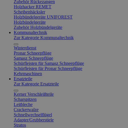
Zubehör Rückezangen
Holzhacker REMET
Scheibenhäcksler
Holzbündelgeräte UNIFOREST
Holzbündelgeräte
Zubehör Holzbündelgeräte
Kommunaltechnik
Zur Kategorie Kommunaltechnik
Winterdienst
Pronar Schneepflüge
Samasz Schneepflüge
Schürfleisten für Samasz Schneepflüge
Schürfleisten für Pronar Schneepflüge
Kehrmaschinen
Ersatzteile
Zur Kategorie Ersatzteile
Kerner Verschleißteile
Scharspitzen
Leitbleche
Crackerwalze
Schnellwechselflügel
Adapter/Grubberstiele
Stratos