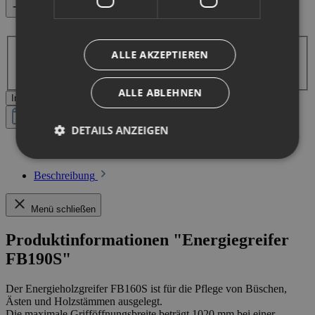
Vergleichen
Produkt Anzahl: Gib den gewünschten Wert ein oder benutze
die Schaltflächen um die Anzahl zu erhöhen oder zu
reduzieren.
ALLE AKZEPTIEREN
ALLE ABLEHNEN
In den Warenkorb
Produktanfrage
DETAILS ANZEIGEN
Beschreibung
Menü schließen
Produktinformationen "Energiegreifer
FB190S"
Der Energieholzgreifer FB160S ist für die Pflege von Büschen,
Ästen und Holzstämmen ausgelegt.
Die maximale Grifföffnungsbreite beträgt 1020 mm bei einer