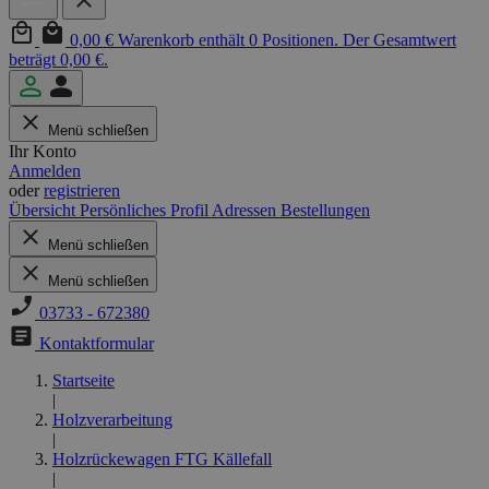
0,00 €
Warenkorb enthält 0 Positionen. Der Gesamtwert
beträgt 0,00 €.
Menü schließen
Ihr Konto
Anmelden
oder
registrieren
Übersicht
Persönliches Profil
Adressen
Bestellungen
Menü schließen
Menü schließen
03733 - 672380
Kontaktformular
Startseite
|
Holzverarbeitung
|
Holzrückewagen FTG Källefall
|