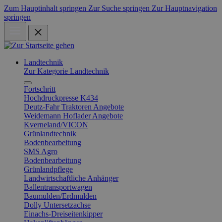
Zum Hauptinhalt springen
Zur Suche springen
Zur Hauptnavigation
springen
Landtechnik
Zur Kategorie Landtechnik
Fortschritt
Hochdruckpresse K434
Deutz-Fahr Traktoren Angebote
Weidemann Hoflader Angebote
Kverneland/VICON
Grünlandtechnik
Bodenbearbeitung
SMS Agro
Bodenbearbeitung
Grünlandpflege
Landwirtschaftliche Anhänger
Ballentransportwagen
Baumulden/Erdmulden
Dolly Untersetzachse
Einachs-Dreiseitenkipper