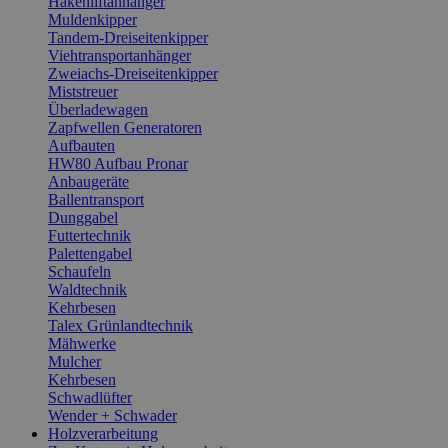
Hakenliftanhänger
Muldenkipper
Tandem-Dreiseitenkipper
Viehtransportanhänger
Zweiachs-Dreiseitenkipper
Miststreuer
Überladewagen
Zapfwellen Generatoren
Aufbauten
HW80 Aufbau Pronar
Anbaugeräte
Ballentransport
Dunggabel
Futtertechnik
Palettengabel
Schaufeln
Waldtechnik
Kehrbesen
Talex Grünlandtechnik
Mähwerke
Mulcher
Kehrbesen
Schwadlüfter
Wender + Schwader
Holzverarbeitung