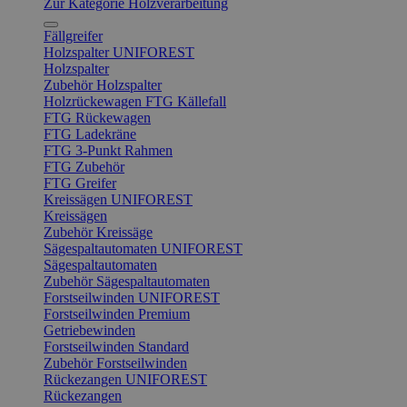
Zur Kategorie Holzverarbeitung
Fällgreifer
Holzspalter UNIFOREST
Holzspalter
Zubehör Holzspalter
Holzrückewagen FTG Källefall
FTG Rückewagen
FTG Ladekräne
FTG 3-Punkt Rahmen
FTG Zubehör
FTG Greifer
Kreissägen UNIFOREST
Kreissägen
Zubehör Kreissäge
Sägespaltautomaten UNIFOREST
Sägespaltautomaten
Zubehör Sägespaltautomaten
Forstseilwinden UNIFOREST
Forstseilwinden Premium
Getriebewinden
Forstseilwinden Standard
Zubehör Forstseilwinden
Rückezangen UNIFOREST
Rückezangen