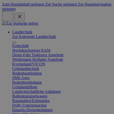
Zum Hauptinhalt springen
Zur Suche springen
Zur Hauptnavigation
springen
Landtechnik
Zur Kategorie Landtechnik
Fortschritt
Hochdruckpresse K434
Deutz-Fahr Traktoren Angebote
Weidemann Hoflader Angebote
Kverneland/VICON
Grünlandtechnik
Bodenbearbeitung
SMS Agro
Bodenbearbeitung
Grünlandpflege
Landwirtschaftliche Anhänger
Ballentransportwagen
Baumulden/Erdmulden
Dolly Untersetzachse
Einachs-Dreiseitenkipper