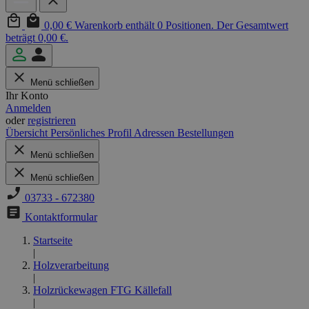
0,00 €
Warenkorb enthält 0 Positionen. Der Gesamtwert
beträgt 0,00 €.
Menü schließen
Ihr Konto
Anmelden
oder
registrieren
Übersicht
Persönliches Profil
Adressen
Bestellungen
Menü schließen
Menü schließen
03733 - 672380
Kontaktformular
Startseite
|
Holzverarbeitung
|
Holzrückewagen FTG Källefall
|