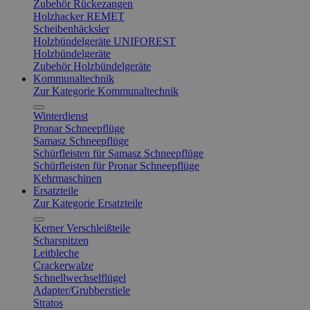
Zubehör Rückezangen
Holzhacker REMET
Scheibenhäcksler
Holzbündelgeräte UNIFOREST
Holzbündelgeräte
Zubehör Holzbündelgeräte
Kommunaltechnik
Zur Kategorie Kommunaltechnik
Winterdienst
Pronar Schneepflüge
Samasz Schneepflüge
Schürfleisten für Samasz Schneepflüge
Schürfleisten für Pronar Schneepflüge
Kehrmaschinen
Ersatzteile
Zur Kategorie Ersatzteile
Kerner Verschleißteile
Scharspitzen
Leitbleche
Crackerwalze
Schnellwechselflügel
Adapter/Grubberstiele
Stratos