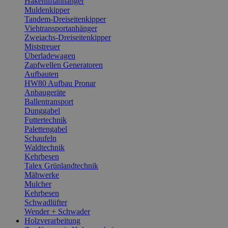
Hakenliftanhänger
Muldenkipper
Tandem-Dreiseitenkipper
Viehtransportanhänger
Zweiachs-Dreiseitenkipper
Miststreuer
Überladewagen
Zapfwellen Generatoren
Aufbauten
HW80 Aufbau Pronar
Anbaugeräte
Ballentransport
Dunggabel
Futtertechnik
Palettengabel
Schaufeln
Waldtechnik
Kehrbesen
Talex Grünlandtechnik
Mähwerke
Mulcher
Kehrbesen
Schwadlüfter
Wender + Schwader
Holzverarbeitung