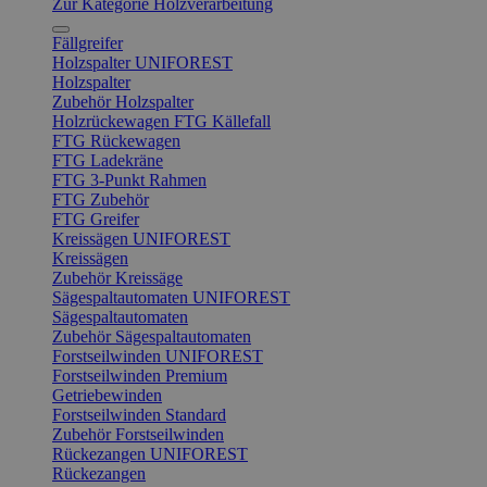
Zur Kategorie Holzverarbeitung
Fällgreifer
Holzspalter UNIFOREST
Holzspalter
Zubehör Holzspalter
Holzrückewagen FTG Källefall
FTG Rückewagen
FTG Ladekräne
FTG 3-Punkt Rahmen
FTG Zubehör
FTG Greifer
Kreissägen UNIFOREST
Kreissägen
Zubehör Kreissäge
Sägespaltautomaten UNIFOREST
Sägespaltautomaten
Zubehör Sägespaltautomaten
Forstseilwinden UNIFOREST
Forstseilwinden Premium
Getriebewinden
Forstseilwinden Standard
Zubehör Forstseilwinden
Rückezangen UNIFOREST
Rückezangen