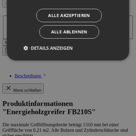
Vergleichen
Produkt Anzahl: Gib den gewünschten Wert ein oder benutze
ALLE AKZEPTIEREN
die Schaltflächen um die Anzahl zu erhöhen oder zu
reduzieren.
ALLE ABLEHNEN
In den Warenkorb
DETAILS ANZEIGEN
Produktanfrage
Beschreibung
Menü schließen
Produktinformationen
"Energieholzgreifer FB210S"
Die maximale Grifföffnungsbreite beträgt 1310 mm bei einer
Grifffläche von 0.21 m2. Alle Bolzen und Zylinderschläuche sind
sicher geschützt.