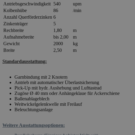
Antriebsgeschwindigkeit
540
upm
Kolbenhübe
86
/min
Anzahl Querförderzinken
6
Zinkenträger
5
Rechbreite
1,80
m
Aufnahmebreite
bis 2,00
m
Gewicht
2000
kg
Breite
2,50
m
Standardausstattung:
Garnbindung mit 2 Knotern
Antrieb mit automatischer Überlastsicherung
Pick-Up mit hydr. Aushebung und Lufttastrad
Zugöse Ø 40 mm oder Anhängeklaue für Ackerschiene
Ballenablageblech
Weitwickelgelenkwelle mit Freilauf
Beleuchtungsanlage
Weitere Ausstattungsoptionen: