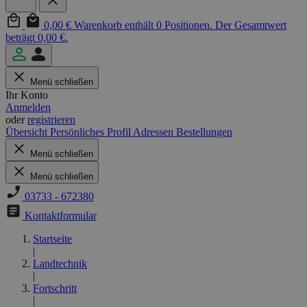
0,00 €
Warenkorb enthält 0 Positionen. Der Gesamtwert
beträgt 0,00 €.
Menü schließen
Ihr Konto
Anmelden
oder
registrieren
Übersicht
Persönliches Profil
Adressen
Bestellungen
Menü schließen
Menü schließen
03733 - 672380
Kontaktformular
Startseite
|
Landtechnik
|
Fortschritt
|