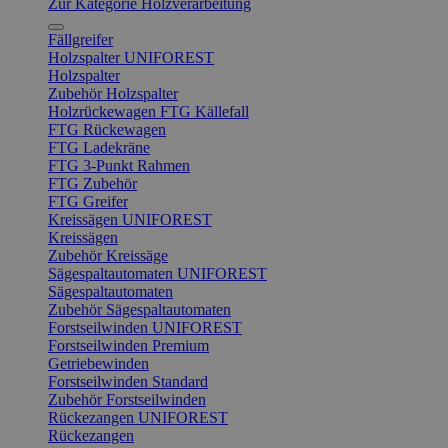
Zur Kategorie Holzverarbeitung
Fällgreifer
Holzspalter UNIFOREST
Holzspalter
Zubehör Holzspalter
Holzrückewagen FTG Källefall
FTG Rückewagen
FTG Ladekräne
FTG 3-Punkt Rahmen
FTG Zubehör
FTG Greifer
Kreissägen UNIFOREST
Kreissägen
Zubehör Kreissäge
Sägespaltautomaten UNIFOREST
Sägespaltautomaten
Zubehör Sägespaltautomaten
Forstseilwinden UNIFOREST
Forstseilwinden Premium
Getriebewinden
Forstseilwinden Standard
Zubehör Forstseilwinden
Rückezangen UNIFOREST
Rückezangen