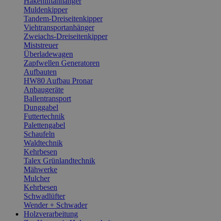
Hakenliftanhänger
Muldenkipper
Tandem-Dreiseitenkipper
Viehtransportanhänger
Zweiachs-Dreiseitenkipper
Miststreuer
Überladewagen
Zapfwellen Generatoren
Aufbauten
HW80 Aufbau Pronar
Anbaugeräte
Ballentransport
Dunggabel
Futtertechnik
Palettengabel
Schaufeln
Waldtechnik
Kehrbesen
Talex Grünlandtechnik
Mähwerke
Mulcher
Kehrbesen
Schwadlüfter
Wender + Schwader
Holzverarbeitung