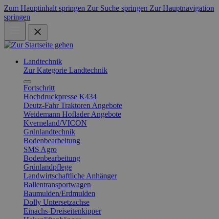
Zum Hauptinhalt springen
Zur Suche springen
Zur Hauptnavigation
springen
Landtechnik
Zur Kategorie Landtechnik
Fortschritt
Hochdruckpresse K434
Deutz-Fahr Traktoren Angebote
Weidemann Hoflader Angebote
Kverneland/VICON
Grünlandtechnik
Bodenbearbeitung
SMS Agro
Bodenbearbeitung
Grünlandpflege
Landwirtschaftliche Anhänger
Ballentransportwagen
Baumulden/Erdmulden
Dolly Untersetzachse
Einachs-Dreiseitenkipper