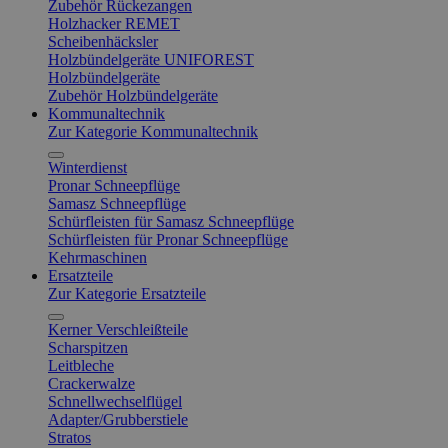
Zubehör Rückezangen
Holzhacker REMET
Scheibenhäcksler
Holzbündelgeräte UNIFOREST
Holzbündelgeräte
Zubehör Holzbündelgeräte
Kommunaltechnik
Zur Kategorie Kommunaltechnik
Winterdienst
Pronar Schneepflüge
Samasz Schneepflüge
Schürfleisten für Samasz Schneepflüge
Schürfleisten für Pronar Schneepflüge
Kehrmaschinen
Ersatzteile
Zur Kategorie Ersatzteile
Kerner Verschleißteile
Scharspitzen
Leitbleche
Crackerwalze
Schnellwechselflügel
Adapter/Grubberstiele
Stratos