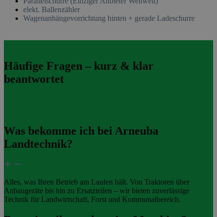
Parallelschurre (Einziger Anbieter Weltweit)
elekt. Ballenzähler
Wagenanhängevorrichtung hinten + gerade Ladeschurre
Häufige Fragen – kurz & klar
beantwortet
Was bekomme ich bei Arneuba
Landtechnik?
Alles, was Ihren Betrieb am Laufen hält. Von Traktoren über
Anbaugeräte bis hin zu Ersatzteilen – wir bieten zuverlässige
Technik für Landwirtschaft, Forst und Kommunalbereich.