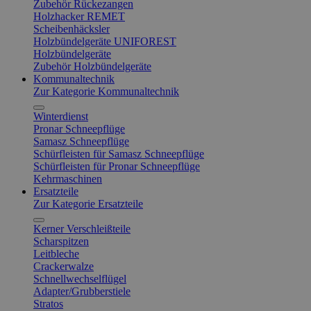
Zubehör Rückezangen
Holzhacker REMET
Scheibenhäcksler
Holzbündelgeräte UNIFOREST
Holzbündelgeräte
Zubehör Holzbündelgeräte
Kommunaltechnik
Zur Kategorie Kommunaltechnik
Winterdienst
Pronar Schneepflüge
Samasz Schneepflüge
Schürfleisten für Samasz Schneepflüge
Schürfleisten für Pronar Schneepflüge
Kehrmaschinen
Ersatzteile
Zur Kategorie Ersatzteile
Kerner Verschleißteile
Scharspitzen
Leitbleche
Crackerwalze
Schnellwechselflügel
Adapter/Grubberstiele
Stratos