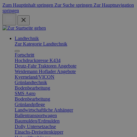
Zum Hauptinhalt springen
Zur Suche springen
Zur Hauptnavigation
springen
Landtechnik
Zur Kategorie Landtechnik
Fortschritt
Hochdruckpresse K434
Deutz-Fahr Traktoren Angebote
Weidemann Hoflader Angebote
Kverneland/VICON
Grünlandtechnik
Bodenbearbeitung
SMS Agro
Bodenbearbeitung
Grünlandpflege
Landwirtschaftliche Anhänger
Ballentransportwagen
Baumulden/Erdmulden
Dolly Untersetzachse
Einachs-Dreiseitenkipper