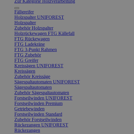
Zur Kategorie Holzverarbeitung
Fällgreifer
Holzspalter UNIFOREST
Holzspalter
Zubehör Holzspalter
Holzrückewagen FTG Källefall
FTG Rückewagen
FTG Ladekräne
FTG 3-Punkt Rahmen
FTG Zubehör
FTG Greifer
Kreissägen UNIFOREST
Kreissägen
Zubehör Kreissäge
Sägespaltautomaten UNIFOREST
Sägespaltautomaten
Zubehör Sägespaltautomaten
Forstseilwinden UNIFOREST
Forstseilwinden Premium
Getriebewinden
Forstseilwinden Standard
Zubehör Forstseilwinden
Rückezangen UNIFOREST
Rückezangen