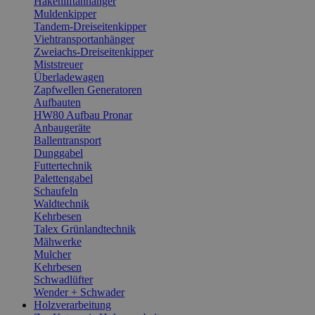
Hakenliftanhänger
Muldenkipper
Tandem-Dreiseitenkipper
Viehtransportanhänger
Zweiachs-Dreiseitenkipper
Miststreuer
Überladewagen
Zapfwellen Generatoren
Aufbauten
HW80 Aufbau Pronar
Anbaugeräte
Ballentransport
Dunggabel
Futtertechnik
Palettengabel
Schaufeln
Waldtechnik
Kehrbesen
Talex Grünlandtechnik
Mähwerke
Mulcher
Kehrbesen
Schwadlüfter
Wender + Schwader
Holzverarbeitung