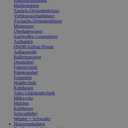
Hakenliftanhänger
Muldenkipper
Tandem-Dreiseitenkipper
Viehtransportanhänger
Zweiachs-Dreiseitenkipper
Miststreuer
Überladewagen
Zapfwellen Generatoren
Aufbauten
HW80 Aufbau Pronar
Anbaugeräte
Ballentransport
Dunggabel
Futtertechnik
Palettengabel
Schaufeln
Waldtechnik
Kehrbesen
Talex Grünlandtechnik
Mähwerke
Mulcher
Kehrbesen
Schwadlüfter
Wender + Schwader
Holzverarbeitung