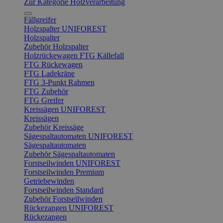
Zur Kategorie Holzverarbeitung
Fällgreifer
Holzspalter UNIFOREST
Holzspalter
Zubehör Holzspalter
Holzrückewagen FTG Källefall
FTG Rückewagen
FTG Ladekräne
FTG 3-Punkt Rahmen
FTG Zubehör
FTG Greifer
Kreissägen UNIFOREST
Kreissägen
Zubehör Kreissäge
Sägespaltautomaten UNIFOREST
Sägespaltautomaten
Zubehör Sägespaltautomaten
Forstseilwinden UNIFOREST
Forstseilwinden Premium
Getriebewinden
Forstseilwinden Standard
Zubehör Forstseilwinden
Rückezangen UNIFOREST
Rückezangen