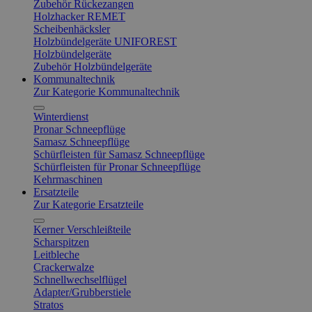
Zubehör Rückezangen
Holzhacker REMET
Scheibenhäcksler
Holzbündelgeräte UNIFOREST
Holzbündelgeräte
Zubehör Holzbündelgeräte
Kommunaltechnik
Zur Kategorie Kommunaltechnik
Winterdienst
Pronar Schneepflüge
Samasz Schneepflüge
Schürfleisten für Samasz Schneepflüge
Schürfleisten für Pronar Schneepflüge
Kehrmaschinen
Ersatzteile
Zur Kategorie Ersatzteile
Kerner Verschleißteile
Scharspitzen
Leitbleche
Crackerwalze
Schnellwechselflügel
Adapter/Grubberstiele
Stratos