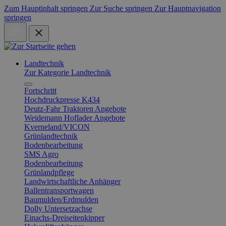
Zum Hauptinhalt springen
Zur Suche springen
Zur Hauptnavigation
springen
Landtechnik
Zur Kategorie Landtechnik
Fortschritt
Hochdruckpresse K434
Deutz-Fahr Traktoren Angebote
Weidemann Hoflader Angebote
Kverneland/VICON
Grünlandtechnik
Bodenbearbeitung
SMS Agro
Bodenbearbeitung
Grünlandpflege
Landwirtschaftliche Anhänger
Ballentransportwagen
Baumulden/Erdmulden
Dolly Untersetzachse
Einachs-Dreiseitenkipper