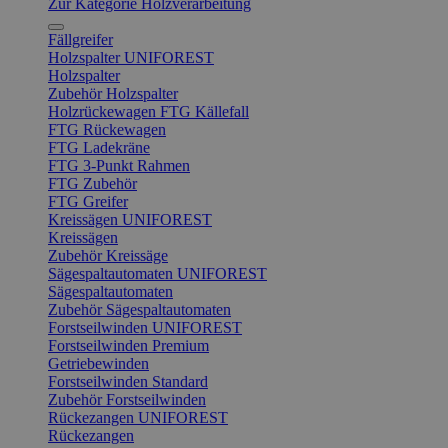
Zur Kategorie Holzverarbeitung
Fällgreifer
Holzspalter UNIFOREST
Holzspalter
Zubehör Holzspalter
Holzrückewagen FTG Källefall
FTG Rückewagen
FTG Ladekräne
FTG 3-Punkt Rahmen
FTG Zubehör
FTG Greifer
Kreissägen UNIFOREST
Kreissägen
Zubehör Kreissäge
Sägespaltautomaten UNIFOREST
Sägespaltautomaten
Zubehör Sägespaltautomaten
Forstseilwinden UNIFOREST
Forstseilwinden Premium
Getriebewinden
Forstseilwinden Standard
Zubehör Forstseilwinden
Rückezangen UNIFOREST
Rückezangen