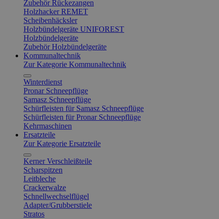
Zubehör Rückezangen
Holzhacker REMET
Scheibenhäcksler
Holzbündelgeräte UNIFOREST
Holzbündelgeräte
Zubehör Holzbündelgeräte
Kommunaltechnik
Zur Kategorie Kommunaltechnik
Winterdienst
Pronar Schneepflüge
Samasz Schneepflüge
Schürfleisten für Samasz Schneepflüge
Schürfleisten für Pronar Schneepflüge
Kehrmaschinen
Ersatzteile
Zur Kategorie Ersatzteile
Kerner Verschleißteile
Scharspitzen
Leitbleche
Crackerwalze
Schnellwechselflügel
Adapter/Grubberstiele
Stratos