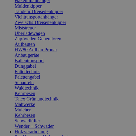
Hakenliftanhänger
Muldenkipper
Tandem-Dreiseitenkipper
Viehtransportanhänger
Zweiachs-Dreiseitenkipper
Miststreuer
Überladewagen
Zapfwellen Generatoren
Aufbauten
HW80 Aufbau Pronar
Anbaugeräte
Ballentransport
Dunggabel
Futtertechnik
Palettengabel
Schaufeln
Waldtechnik
Kehrbesen
Talex Grünlandtechnik
Mähwerke
Mulcher
Kehrbesen
Schwadlüfter
Wender + Schwader
Holzverarbeitung