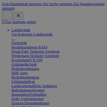
Zum Hauptinhalt springen
Zur Suche springen
Zur Hauptnavigation
springen
Landtechnik
Zur Kategorie Landtechnik
Fortschritt
Hochdruckpresse K434
Deutz-Fahr Traktoren Angebote
Weidemann Hoflader Angebote
Kverneland/VICON
Grünlandtechnik
Bodenbearbeitung
SMS Agro
Bodenbearbeitung
Grünlandpflege
Landwirtschaftliche Anhänger
Ballentransportwagen
Baumulden/Erdmulden
Dolly Untersetzachse
Einachs-Dreiseitenkipper