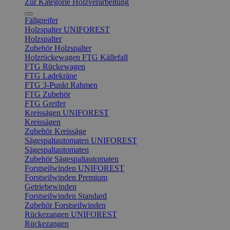
Zur Kategorie Holzverarbeitung
Fällgreifer
Holzspalter UNIFOREST
Holzspalter
Zubehör Holzspalter
Holzrückewagen FTG Källefall
FTG Rückewagen
FTG Ladekräne
FTG 3-Punkt Rahmen
FTG Zubehör
FTG Greifer
Kreissägen UNIFOREST
Kreissägen
Zubehör Kreissäge
Sägespaltautomaten UNIFOREST
Sägespaltautomaten
Zubehör Sägespaltautomaten
Forstseilwinden UNIFOREST
Forstseilwinden Premium
Getriebewinden
Forstseilwinden Standard
Zubehör Forstseilwinden
Rückezangen UNIFOREST
Rückezangen