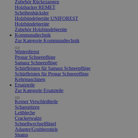
Zubehör Rückezangen
Holzhacker REMET
Scheibenhäcksler
Holzbündelgeräte UNIFOREST
Holzbündelgeräte
Zubehör Holzbündelgeräte
Kommunaltechnik
Zur Kategorie Kommunaltechnik
Winterdienst
Pronar Schneepflüge
Samasz Schneepflüge
Schürfleisten für Samasz Schneepflüge
Schürfleisten für Pronar Schneepflüge
Kehrmaschinen
Ersatzteile
Zur Kategorie Ersatzteile
Kerner Verschleißteile
Scharspitzen
Leitbleche
Crackerwalze
Schnellwechselflügel
Adapter/Grubberstiele
Stratos