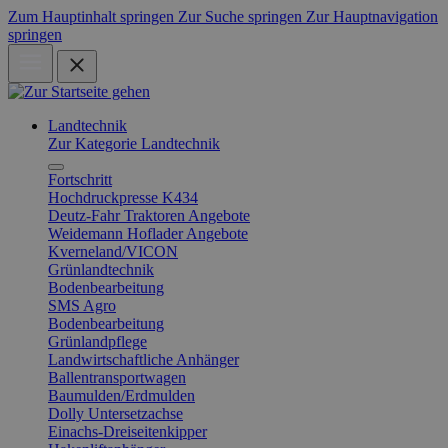
Zum Hauptinhalt springen
Zur Suche springen
Zur Hauptnavigation
springen
Landtechnik
Zur Kategorie Landtechnik
Fortschritt
Hochdruckpresse K434
Deutz-Fahr Traktoren Angebote
Weidemann Hoflader Angebote
Kverneland/VICON
Grünlandtechnik
Bodenbearbeitung
SMS Agro
Bodenbearbeitung
Grünlandpflege
Landwirtschaftliche Anhänger
Ballentransportwagen
Baumulden/Erdmulden
Dolly Untersetzachse
Einachs-Dreiseitenkipper