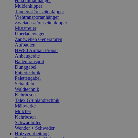
Hakenliftanhänger
Muldenkipper
Tandem-Dreiseitenkipper
Viehtransportanhänger
Zweiachs-Dreiseitenkipper
Miststreuer
Überladewagen
Zapfwellen Generatoren
Aufbauten
HW80 Aufbau Pronar
Anbaugeräte
Ballentransport
Dunggabel
Futtertechnik
Palettengabel
Schaufeln
Waldtechnik
Kehrbesen
Talex Grünlandtechnik
Mähwerke
Mulcher
Kehrbesen
Schwadlüfter
Wender + Schwader
Holzverarbeitung