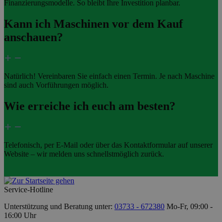
Finanzierungsmodelle. So bleibt Ihre Investition planbar.
Kann ich Maschinen vor dem Kauf
anschauen?
Natürlich! Vereinbaren Sie einfach einen Termin. Je nach Maschine
sind auch Vorführungen möglich.
Wie erreiche ich euch am besten?
Telefonisch, per E-Mail oder über das Kontaktformular auf unserer
Website – wir melden uns schnellstmöglich zurück.
Service-Hotline
Unterstützung und Beratung unter:
03733 - 672380
Mo-Fr, 09:00 -
16:00 Uhr