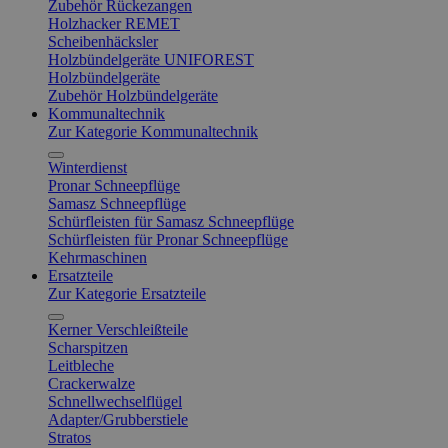
Zubehör Rückezangen
Holzhacker REMET
Scheibenhäcksler
Holzbündelgeräte UNIFOREST
Holzbündelgeräte
Zubehör Holzbündelgeräte
Kommunaltechnik
Zur Kategorie Kommunaltechnik
Winterdienst
Pronar Schneepflüge
Samasz Schneepflüge
Schürfleisten für Samasz Schneepflüge
Schürfleisten für Pronar Schneepflüge
Kehrmaschinen
Ersatzteile
Zur Kategorie Ersatzteile
Kerner Verschleißteile
Scharspitzen
Leitbleche
Crackerwalze
Schnellwechselflügel
Adapter/Grubberstiele
Stratos