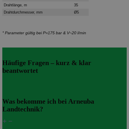
Drahtlänge
, m
35
Drahtdurchmesser
, mm
Ø5
* Parameter gültig bei P=175 bar & V~20 l/min
Häufige Fragen – kurz & klar
beantwortet
Was bekomme ich bei Arneuba
Landtechnik?