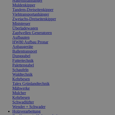
Hakenliftanhänger
Muldenkipper
Tandem-Dreiseitenkipper
Viehtransportanhänger
Zweiachs-Dreiseitenkipper
Miststreuer
Überladewagen
Zapfwellen Generatoren
Aufbauten
HW80 Aufbau Pronar
Anbaugeräte
Ballentransport
Dunggabel
Futtertechnik
Palettengabel
Schaufeln
Waldtechnik
Kehrbesen
Talex Grünlandtechnik
Mähwerke
Mulcher
Kehrbesen
Schwadlüfter
Wender + Schwader
Holzverarbeitung