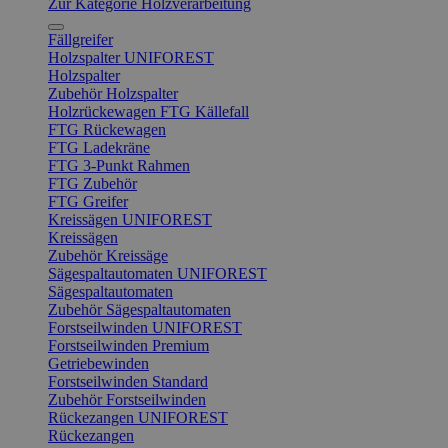
Zur Kategorie Holzverarbeitung
Fällgreifer
Holzspalter UNIFOREST
Holzspalter
Zubehör Holzspalter
Holzrückewagen FTG Källefall
FTG Rückewagen
FTG Ladekräne
FTG 3-Punkt Rahmen
FTG Zubehör
FTG Greifer
Kreissägen UNIFOREST
Kreissägen
Zubehör Kreissäge
Sägespaltautomaten UNIFOREST
Sägespaltautomaten
Zubehör Sägespaltautomaten
Forstseilwinden UNIFOREST
Forstseilwinden Premium
Getriebewinden
Forstseilwinden Standard
Zubehör Forstseilwinden
Rückezangen UNIFOREST
Rückezangen