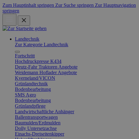
Zum Hauptinhalt springen
Zur Suche springen
Zur Hauptnavigation
springen
Landtechnik
Zur Kategorie Landtechnik
Fortschritt
Hochdruckpresse K434
Deutz-Fahr Traktoren Angebote
Weidemann Hoflader Angebote
Kverneland/VICON
Grünlandtechnik
Bodenbearbeitung
SMS Agro
Bodenbearbeitung
Grünlandpflege
Landwirtschaftliche Anhänger
Ballentransportwagen
Baumulden/Erdmulden
Dolly Untersetzachse
Einachs-Dreiseitenkipper