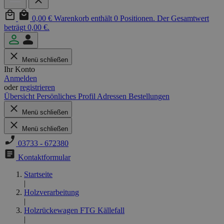
0,00 €
Warenkorb enthält 0 Positionen. Der Gesamtwert
beträgt 0,00 €.
Menü schließen
Ihr Konto
Anmelden
oder
registrieren
Übersicht
Persönliches Profil
Adressen
Bestellungen
Menü schließen
Menü schließen
03733 - 672380
Kontaktformular
Startseite
|
Holzverarbeitung
|
Holzrückewagen FTG Källefall
|