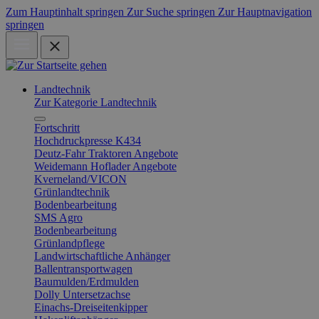
Zum Hauptinhalt springen
Zur Suche springen
Zur Hauptnavigation
springen
Landtechnik
Zur Kategorie Landtechnik
Fortschritt
Hochdruckpresse K434
Deutz-Fahr Traktoren Angebote
Weidemann Hoflader Angebote
Kverneland/VICON
Grünlandtechnik
Bodenbearbeitung
SMS Agro
Bodenbearbeitung
Grünlandpflege
Landwirtschaftliche Anhänger
Ballentransportwagen
Baumulden/Erdmulden
Dolly Untersetzachse
Einachs-Dreiseitenkipper