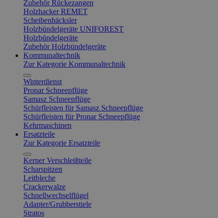
Zubehör Rückezangen
Holzhacker REMET
Scheibenhäcksler
Holzbündelgeräte UNIFOREST
Holzbündelgeräte
Zubehör Holzbündelgeräte
Kommunaltechnik
Zur Kategorie Kommunaltechnik
Winterdienst
Pronar Schneepflüge
Samasz Schneepflüge
Schürfleisten für Samasz Schneepflüge
Schürfleisten für Pronar Schneepflüge
Kehrmaschinen
Ersatzteile
Zur Kategorie Ersatzteile
Kerner Verschleißteile
Scharspitzen
Leitbleche
Crackerwalze
Schnellwechselflügel
Adapter/Grubberstiele
Stratos