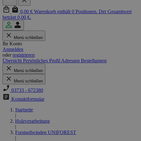
0,00 €
Warenkorb enthält 0 Positionen. Der Gesamtwert
beträgt 0,00 €.
Menü schließen
Ihr Konto
Anmelden
oder
registrieren
Übersicht
Persönliches Profil
Adressen
Bestellungen
Menü schließen
Menü schließen
03733 - 672380
Kontaktformular
Startseite
|
Holzverarbeitung
|
Forstseilwinden UNIFOREST
|