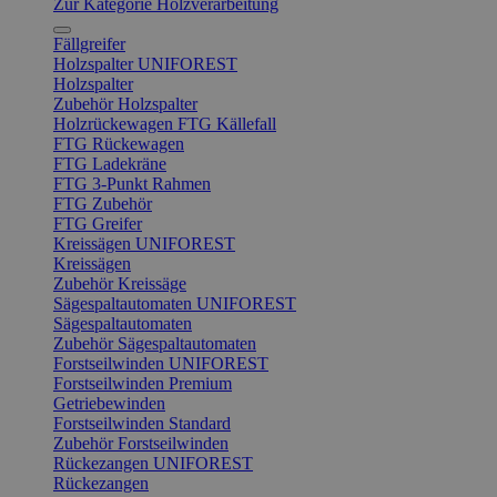
Zur Kategorie Holzverarbeitung
Fällgreifer
Holzspalter UNIFOREST
Holzspalter
Zubehör Holzspalter
Holzrückewagen FTG Källefall
FTG Rückewagen
FTG Ladekräne
FTG 3-Punkt Rahmen
FTG Zubehör
FTG Greifer
Kreissägen UNIFOREST
Kreissägen
Zubehör Kreissäge
Sägespaltautomaten UNIFOREST
Sägespaltautomaten
Zubehör Sägespaltautomaten
Forstseilwinden UNIFOREST
Forstseilwinden Premium
Getriebewinden
Forstseilwinden Standard
Zubehör Forstseilwinden
Rückezangen UNIFOREST
Rückezangen