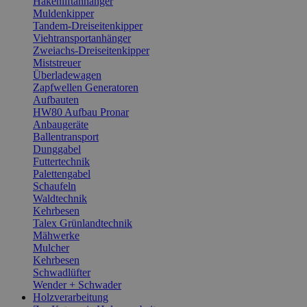
Hakenliftanhänger
Muldenkipper
Tandem-Dreiseitenkipper
Viehtransportanhänger
Zweiachs-Dreiseitenkipper
Miststreuer
Überladewagen
Zapfwellen Generatoren
Aufbauten
HW80 Aufbau Pronar
Anbaugeräte
Ballentransport
Dunggabel
Futtertechnik
Palettengabel
Schaufeln
Waldtechnik
Kehrbesen
Talex Grünlandtechnik
Mähwerke
Mulcher
Kehrbesen
Schwadlüfter
Wender + Schwader
Holzverarbeitung