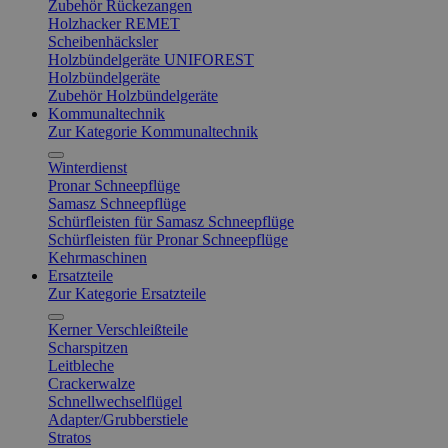
Zubehör Rückezangen
Holzhacker REMET
Scheibenhäcksler
Holzbündelgeräte UNIFOREST
Holzbündelgeräte
Zubehör Holzbündelgeräte
Kommunaltechnik
Zur Kategorie Kommunaltechnik
Winterdienst
Pronar Schneepflüge
Samasz Schneepflüge
Schürfleisten für Samasz Schneepflüge
Schürfleisten für Pronar Schneepflüge
Kehrmaschinen
Ersatzteile
Zur Kategorie Ersatzteile
Kerner Verschleißteile
Scharspitzen
Leitbleche
Crackerwalze
Schnellwechselflügel
Adapter/Grubberstiele
Stratos