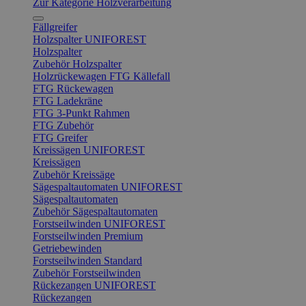
Zur Kategorie Holzverarbeitung
Fällgreifer
Holzspalter UNIFOREST
Holzspalter
Zubehör Holzspalter
Holzrückewagen FTG Källefall
FTG Rückewagen
FTG Ladekräne
FTG 3-Punkt Rahmen
FTG Zubehör
FTG Greifer
Kreissägen UNIFOREST
Kreissägen
Zubehör Kreissäge
Sägespaltautomaten UNIFOREST
Sägespaltautomaten
Zubehör Sägespaltautomaten
Forstseilwinden UNIFOREST
Forstseilwinden Premium
Getriebewinden
Forstseilwinden Standard
Zubehör Forstseilwinden
Rückezangen UNIFOREST
Rückezangen