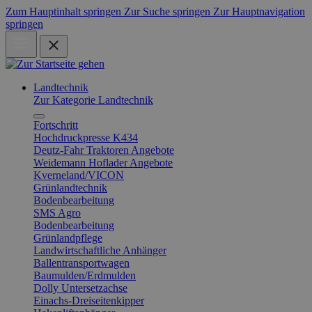
Zum Hauptinhalt springen
Zur Suche springen
Zur Hauptnavigation
springen
Landtechnik
Zur Kategorie Landtechnik
Fortschritt
Hochdruckpresse K434
Deutz-Fahr Traktoren Angebote
Weidemann Hoflader Angebote
Kverneland/VICON
Grünlandtechnik
Bodenbearbeitung
SMS Agro
Bodenbearbeitung
Grünlandpflege
Landwirtschaftliche Anhänger
Ballentransportwagen
Baumulden/Erdmulden
Dolly Untersetzachse
Einachs-Dreiseitenkipper