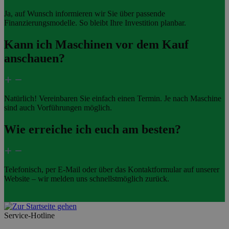
Ja, auf Wunsch informieren wir Sie über passende
Finanzierungsmodelle. So bleibt Ihre Investition planbar.
Kann ich Maschinen vor dem Kauf
anschauen?
Natürlich! Vereinbaren Sie einfach einen Termin. Je nach Maschine
sind auch Vorführungen möglich.
Wie erreiche ich euch am besten?
Telefonisch, per E-Mail oder über das Kontaktformular auf unserer
Website – wir melden uns schnellstmöglich zurück.
Service-Hotline