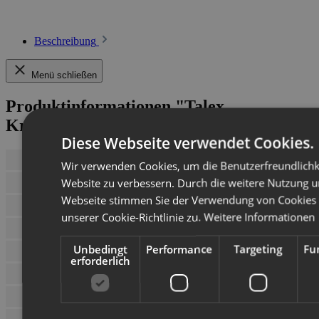
Beschreibung
Menü schließen
Produktinformationen "Talex
Kreiselschwader Spyder 3,60"
Diese Webseite verwendet Cookies.
Arbeitsbreite
3,60 m
Wir verwenden Cookies, um die Benutzerfreundlichk
Website zu verbessern. Durch die weitere Nutzung u
Gewicht
570 kg
Webseite stimmen Sie der Verwendung von Cookie
Breite des Rotor
2,70 m
unserer Cookie-Richtlinie zu.
Weitere Informationen
Gelenkwelle
270 Nm mit Freilau
Unbedingt
Performance
Targeting
Fu
Regulierung der Schwadbreite
0,5-1,5m
erforderlich
Anzahl der Arme
9 ( 4 sind klappbar
Anzahl der Zinken
3 stuck pro Arm