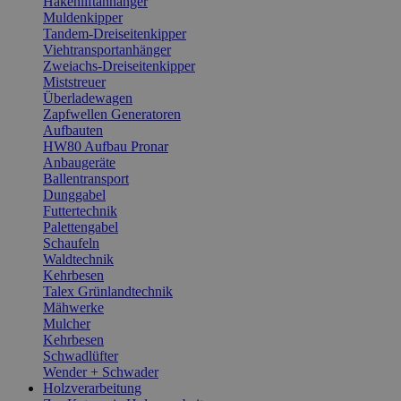
Hakenliftanhänger
Muldenkipper
Tandem-Dreiseitenkipper
Viehtransportanhänger
Zweiachs-Dreiseitenkipper
Miststreuer
Überladewagen
Zapfwellen Generatoren
Aufbauten
HW80 Aufbau Pronar
Anbaugeräte
Ballentransport
Dunggabel
Futtertechnik
Palettengabel
Schaufeln
Waldtechnik
Kehrbesen
Talex Grünlandtechnik
Mähwerke
Mulcher
Kehrbesen
Schwadlüfter
Wender + Schwader
Holzverarbeitung