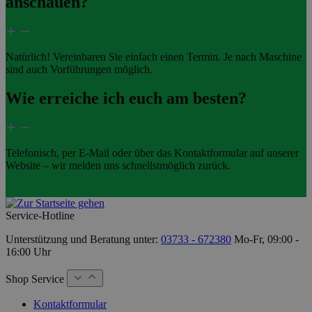
anschauen?
Natürlich! Vereinbaren Sie einfach einen Termin. Je nach Maschine
sind auch Vorführungen möglich.
Wie erreiche ich euch am besten?
Telefonisch, per E-Mail oder über das Kontaktformular auf unserer
Website – wir melden uns schnellstmöglich zurück.
Service-Hotline
Unterstützung und Beratung unter:
03733 - 672380
Mo-Fr, 09:00 -
16:00 Uhr
Shop Service
Kontaktformular