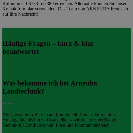
Rufnummer 03733-672380 erreichen. Alternativ können Sie unser
Kontaktformular verwenden. Das Team von ARNEUBA freut sich
auf Ihre Nachricht!
Häufige Fragen – kurz & klar
beantwortet
Was bekomme ich bei Arneuba
Landtechnik?
Alles, was Ihren Betrieb am Laufen hält. Von Traktoren über
Anbaugeräte bis hin zu Ersatzteilen – wir bieten zuverlässige
Technik für Landwirtschaft, Forst und Kommunalbereich.