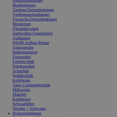
Hakenliftanhänger
Muldenkipper
Tandem-Dreiseitenkipper
Viehtransportanhänger
Zweiachs-Dreiseitenkipper
Miststreuer
Überladewagen
Zapfwellen Generatoren
Aufbauten
HW80 Aufbau Pronar
Anbaugeräte
Ballentransport
Dunggabel
Futtertechnik
Palettengabel
Schaufeln
Waldtechnik
Kehrbesen
Talex Grünlandtechnik
Mähwerke
Mulcher
Kehrbesen
Schwadlüfter
Wender + Schwader
Holzverarbeitung