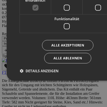
erforderlich
sicher geschützt. Energieholzgreifer FB210S kann mit Kran FB69T
kombiniert werden. TECHNISCHE DATEN Max. Greiffläche
0.21 m2 Max. Öffnungsweite 1310 mm Min. Stammdurchmesser
Ø73 mm Greifkraft 7 kN Höhe 494 mm Breite 310 mm
Funktionalität
Hydraulischer Zylinder Ø80x40 mm Gewicht 110 kg Befestigung
Flansch / Adapter Material Domex 650
Regulärer Preis:
1.578,00 €
Preise inkl. MwSt. zzgl. Versandkosten
In den Warenkorb
ALLE AKZEPTIEREN
Vergleichen
Tipp
ALLE ABLEHNEN
DETAILS ANZEIGEN
FTG Källefall Einsatzschaufel B160
Die Einlegeschale B160 (Für Greifer FB160 & FB160S) eignen
sich für den Umgang mit leichten Schüttgütern wie Holzspänen,
Sägemehl, Getreide und ähnlichem. Das Kit enthält ein Paar
Schaufeln und Spannelemente, die für die Installation am Greifer
verwendet werden. Volumen: 110L Höhe: 463mm Breite: 561mm
Tiefe: 582 mm Nicht geeignet für Steine, Kies, Sand etc.! Hinweis:
Greifer ist nicht im Lieferumfang enthalten.