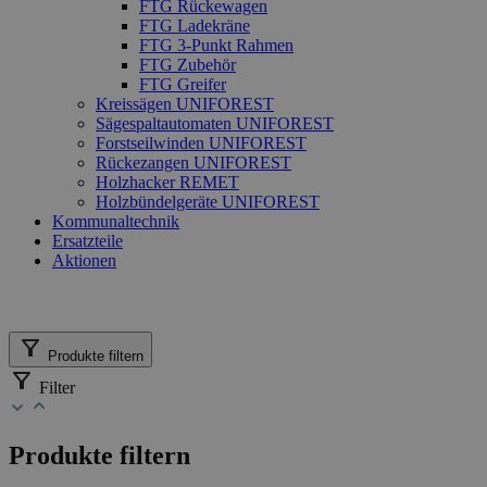
FTG Rückewagen
FTG Ladekräne
FTG 3-Punkt Rahmen
FTG Zubehör
FTG Greifer
Kreissägen UNIFOREST
Sägespaltautomaten UNIFOREST
Forstseilwinden UNIFOREST
Rückezangen UNIFOREST
Holzhacker REMET
Holzbündelgeräte UNIFOREST
Kommunaltechnik
Ersatzteile
Aktionen
Produkte filtern
Filter
Produkte filtern