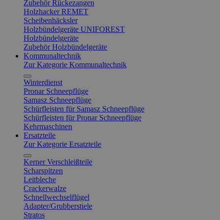
Zubehör Rückezangen
Holzhacker REMET
Scheibenhäcksler
Holzbündelgeräte UNIFOREST
Holzbündelgeräte
Zubehör Holzbündelgeräte
Kommunaltechnik
Zur Kategorie Kommunaltechnik
Winterdienst
Pronar Schneepflüge
Samasz Schneepflüge
Schürfleisten für Samasz Schneepflüge
Schürfleisten für Pronar Schneepflüge
Kehrmaschinen
Ersatzteile
Zur Kategorie Ersatzteile
Kerner Verschleißteile
Scharspitzen
Leitbleche
Crackerwalze
Schnellwechselflügel
Adapter/Grubberstiele
Stratos