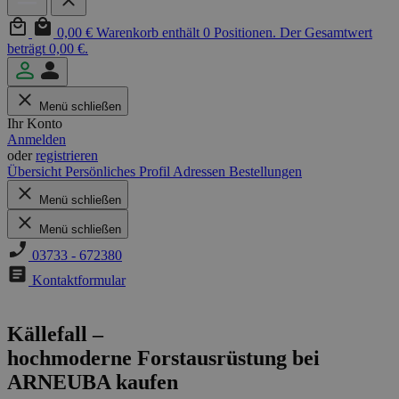
0,00 €
Warenkorb enthält 0 Positionen. Der Gesamtwert
beträgt 0,00 €.
Menü schließen
Ihr Konto
Anmelden
oder
registrieren
Übersicht
Persönliches Profil
Adressen
Bestellungen
Menü schließen
Menü schließen
03733 - 672380
Kontaktformular
Källefall –
hochmoderne Forstausrüstung bei
ARNEUBA kaufen