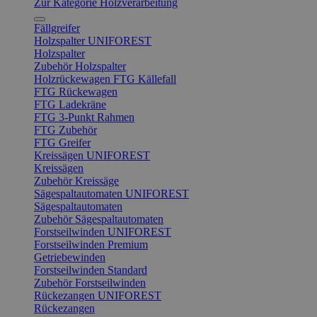
Zur Kategorie Holzverarbeitung
Fällgreifer
Holzspalter UNIFOREST
Holzspalter
Zubehör Holzspalter
Holzrückewagen FTG Källefall
FTG Rückewagen
FTG Ladekräne
FTG 3-Punkt Rahmen
FTG Zubehör
FTG Greifer
Kreissägen UNIFOREST
Kreissägen
Zubehör Kreissäge
Sägespaltautomaten UNIFOREST
Sägespaltautomaten
Zubehör Sägespaltautomaten
Forstseilwinden UNIFOREST
Forstseilwinden Premium
Getriebewinden
Forstseilwinden Standard
Zubehör Forstseilwinden
Rückezangen UNIFOREST
Rückezangen