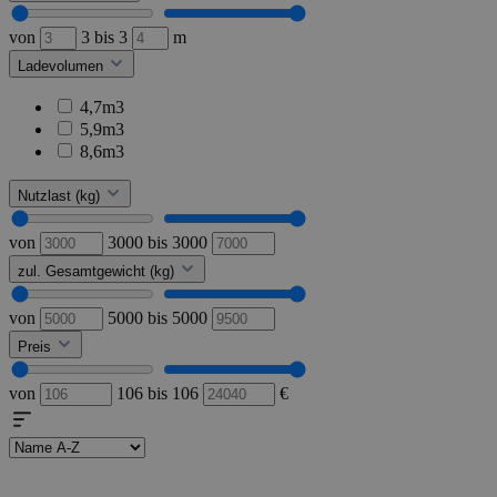
von
3
bis
3
m
Ladevolumen
4,7m3
5,9m3
8,6m3
Nutzlast (kg)
von
3000
bis
3000
zul. Gesamtgewicht (kg)
von
5000
bis
5000
Preis
von
106
bis
106
€