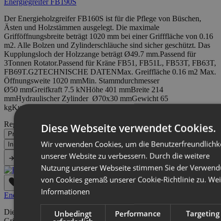
Energiegreifer FB190S
Der Energieholzgreifer FB160S ist für die Pflege von Büschen,
Ästen und Holzstämmen ausgelegt. Die maximale
Grifföffnungsbreite beträgt 1020 mm bei einer Grifffläche von 0.16
m2. Alle Bolzen und Zylinderschläuche sind sicher geschützt. Das
Kupplungsloch der Holzzange beträgt Ø49.7 mm.Passend für
3Tonnen Rotator.Passend für Kräne FB51, FB51L, FB53T, FB63T,
FB69T.G2TECHNISCHE DATENMax. Greiffläche 0.16 m2 Max.
Öffnungsweite 1020 mmMin. Stammdurchmesser
Ø50 mmGreifkraft 7.5 kNHöhe 401 mmBreite 214
mmHydraulischer Zylinder Ø70x30 mmGewicht 65
kgKupplungsloch Ø49.7mmMaterial Domex650
Regulärer Preis:
1.096,00 €
Diese Webseite verwendet Cookies.
Preise inkl. MwSt. zzgl. Versandkosten
Wir verwenden Cookies, um die Benutzerfreundlichk
In den Warenkorb
unserer Website zu verbessern. Durch die weitere
Vergleichen
Nutzung unserer Webseite stimmen Sie der Verwen
von Cookies gemäß unserer Cookie-Richtlinie zu.
Wei
Informationen
Energieholzgreifer FB210S
Die maximale Grifföffnungsbreite beträgt 1310 mm bei einer
Unbedingt
Performance
Targeting
Grifffläche von 0.21 m2. Alle Bolzen und Zylinderschläuche sind