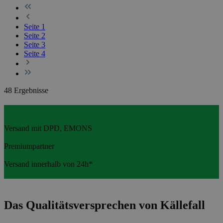
Seite
1
Seite
2
Seite
3
Seite
4
48 Ergebnisse
Versand mit DPD, EMONS
Premiumpartner
Versand innerhalb von 24h*
Das Qualitätsversprechen von Källefall